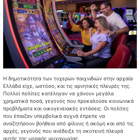
Η δημοτικότητα των τυχερών παιχνιδιών στην αρχαία
Ελλάδα είχε, ωστόσο, και τις αρνητικές πλευρές της.
Πολλοί πολίτες κατέληγαν να χάνουν μεγάλα
χρηματικά ποσά, γεγονός που προκαλούσε κοινωνικά
προβλήματα και οικογενειακές εντάσεις. Οι πολίτες
που έπαιζαν υπερβολικά συχνά έπρεπε να
αναζητήσουν βοήθεια από φίλους ή ακόμη και από τις
αρχές, γεγονός που ανέδειξε τη σκοτεινή πλευρά
αυτής της μορφής ψυχαγωγίας.