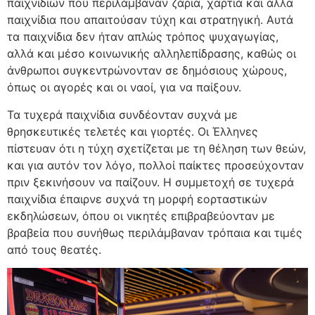
παιχνιδιών που περιλάμβαναν ζάρια, χαρτιά και άλλα
παιχνίδια που απαιτούσαν τύχη και στρατηγική. Αυτά
τα παιχνίδια δεν ήταν απλώς τρόπος ψυχαγωγίας,
αλλά και μέσο κοινωνικής αλληλεπίδρασης, καθώς οι
άνθρωποι συγκεντρώνονταν σε δημόσιους χώρους,
όπως οι αγορές και οι ναοί, για να παίξουν.
Τα τυχερά παιχνίδια συνδέονταν συχνά με
θρησκευτικές τελετές και γιορτές. Οι Έλληνες
πίστευαν ότι η τύχη σχετίζεται με τη θέληση των θεών,
και για αυτόν τον λόγο, πολλοί παίκτες προσεύχονταν
πριν ξεκινήσουν να παίζουν. Η συμμετοχή σε τυχερά
παιχνίδια έπαιρνε συχνά τη μορφή εορταστικών
εκδηλώσεων, όπου οι νικητές επιβραβεύονταν με
βραβεία που συνήθως περιλάμβαναν τρόπαια και τιμές
από τους θεατές.