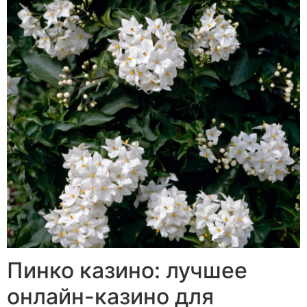
Пинко казино: лучшее
онлайн-казино для