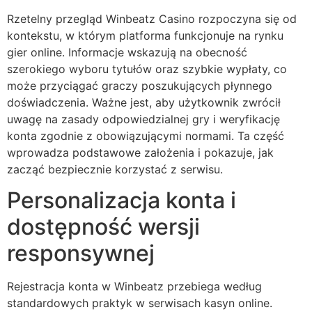
Rzetelny przegląd Winbeatz Casino rozpoczyna się od
kontekstu, w którym platforma funkcjonuje na rynku
gier online. Informacje wskazują na obecność
szerokiego wyboru tytułów oraz szybkie wypłaty, co
może przyciągać graczy poszukujących płynnego
doświadczenia. Ważne jest, aby użytkownik zwrócił
uwagę na zasady odpowiedzialnej gry i weryfikację
konta zgodnie z obowiązującymi normami. Ta część
wprowadza podstawowe założenia i pokazuje, jak
zacząć bezpiecznie korzystać z serwisu.
Personalizacja konta i
dostępność wersji
responsywnej
Rejestracja konta w Winbeatz przebiega według
standardowych praktyk w serwisach kasyn online.