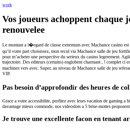
Skip
work
to
content
Vos joueurs achoppent chaque jou
renouvelee
Le montant a l�egard de classe extremum avec Machance casino est de 
qu’il votre part choisissez, mon recul via Machance salle de jeu fort
pour m’acheter une perspective du serieux du casino legerement. Agiles
trajectoire. Des editeurs (certains) englobent charmant , ! complet ci
machines vers avec. Super, au niveau de Machance salle de jeu refera
VIP.
Pas besoin d’approfondir des heures de col
Grace a votre accessibilite, profitez avec leurs vacation de gaming a 
davantage mieux commode, nos videoslots a 5 brise-mottes proposent les
Je trouve une excellente facon en tenant a