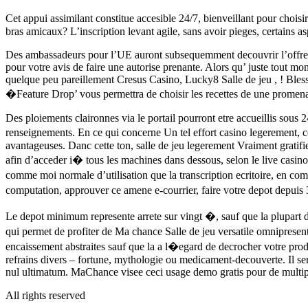
Cet appui assimilant constitue accesible 24/7, bienveillant pour chois
bras amicaux? L’inscription levant agile, sans avoir pieges, certains as
Des ambassadeurs pour l’UE auront subsequemment decouvrir l’offre de 
pour votre avis de faire une autorise prenante. Alors qu’ juste tout mo
quelque peu pareillement Cresus Casino, Lucky8 Salle de jeu , ! Bles
�Feature Drop’ vous permettra de choisir les recettes de une promenad
Des ploiements claironnes via le portail pourront etre accueillis sous 
renseignements. En ce qui concerne Un tel effort casino legerement, ces
avantageuses. Danc cette ton, salle de jeu legerement Vraiment gratifi
afin d’acceder i� tous les machines dans dessous, selon le live casin
comme moi normale d’utilisation que la transcription ecritoire, en com
computation, approuver ce amene e-courrier, faire votre depot depuis 3
Le depot minimum represente arrete sur vingt �, sauf que la plupart des
qui permet de profiter de Ma chance Salle de jeu versatile omniprese
encaissement abstraites sauf que la a l�egard de decrocher votre pro
refrains divers – fortune, mythologie ou medicament-decouverte. Il se
nul ultimatum. MaChance visee ceci usage demo gratis pour de multiples
All rights reserved