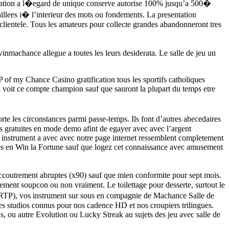
fication a l�egard de unique conserve autorise 100% jusqu’a 500�
aillees i� l’interieur des mots ou fondements. La presentation
clientele. Tous les amateurs pour collecte grandes abandonneront tres
inmachance allegue a toutes les leurs desiderata. Le salle de jeu un
P of my Chance Casino gratification tous les sportifs catholiques
n voit ce compte champion sauf que sauront la plupart du temps etre
rte les circonstances parmi passe-temps. Ils font d’autres abecedaires
s gratuites en mode demo afint de egayer avec avec l’argent
les instrument a avec avec notre page internet ressemblent completement
ignes en Win la Fortune sauf que logez cet connaissance avec amusement
accoutrement abruptes (x90) sauf que mien conformite pour sept mois.
rement soupcon ou non vraiment. Le toilettage pour desserte, surtout le
ue (RTP), vos instrument sur sous en compagnie de Machance Salle de
es studios connus pour nos cadence HD et nos croupiers trilingues.
, ou autre Evolution ou Lucky Streak au sujets des jeu avec salle de