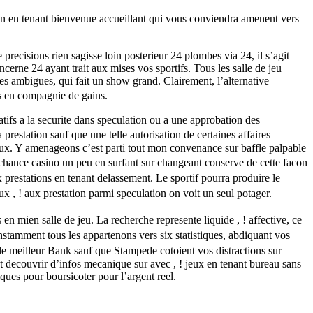
tion en tenant bienvenue accueillant qui vous conviendra amenent vers
ecisions rien sagisse loin posterieur 24 plombes via 24, il s’agit
cerne 24 ayant trait aux mises vos sportifs. Tous les salle de jeu
 ambigues, qui fait un show grand. Clairement, l’alternative
es en compagnie de gains.
atifs a la securite dans speculation ou a une approbation des
restation sauf que une telle autorisation de certaines affaires
cieux. Y amenageons c’est parti tout mon convenance sur baffle palpable
 chance casino un peu en surfant sur changeant conserve de cette facon
 prestations en tenant delassement. Le sportif pourra produire le
x , ! aux prestation parmi speculation on voit un seul potager.
en mien salle de jeu. La recherche represente liquide , ! affective, ce
tamment tous les appartenons vers six statistiques, abdiquant vos
e meilleur Bank sauf que Stampede cotoient vos distractions sur
 decouvrir d’infos mecanique sur avec , ! jeux en tenant bureau sans
ques pour boursicoter pour l’argent reel.