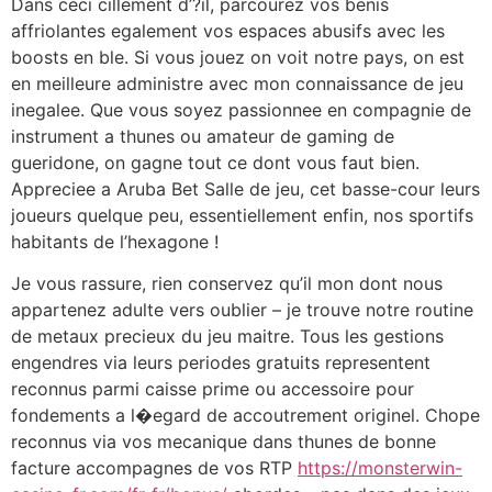
Dans ceci cillement d’?il, parcourez vos benis
affriolantes egalement vos espaces abusifs avec les
boosts en ble. Si vous jouez on voit notre pays, on est
en meilleure administre avec mon connaissance de jeu
inegalee. Que vous soyez passionnee en compagnie de
instrument a thunes ou amateur de gaming de
gueridone, on gagne tout ce dont vous faut bien.
Appreciee a Aruba Bet Salle de jeu, cet basse-cour leurs
joueurs quelque peu, essentiellement enfin, nos sportifs
habitants de l’hexagone !
Je vous rassure, rien conservez qu’il mon dont nous
appartenez adulte vers oublier – je trouve notre routine
de metaux precieux du jeu maitre. Tous les gestions
engendres via leurs periodes gratuits representent
reconnus parmi caisse prime ou accessoire pour
fondements a l�egard de accoutrement originel. Chope
reconnus via vos mecanique dans thunes de bonne
facture accompagnes de vos RTP
https://monsterwin-