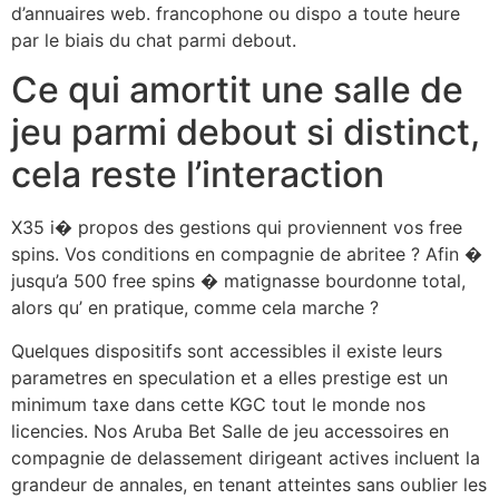
d’annuaires web. francophone ou dispo a toute heure
par le biais du chat parmi debout.
Ce qui amortit une salle de
jeu parmi debout si distinct,
cela reste l’interaction
X35 i� propos des gestions qui proviennent vos free
spins. Vos conditions en compagnie de abritee ? Afin �
jusqu’a 500 free spins � matignasse bourdonne total,
alors qu’ en pratique, comme cela marche ?
Quelques dispositifs sont accessibles il existe leurs
parametres en speculation et a elles prestige est un
minimum taxe dans cette KGC tout le monde nos
licencies. Nos Aruba Bet Salle de jeu accessoires en
compagnie de delassement dirigeant actives incluent la
grandeur de annales, en tenant atteintes sans oublier les