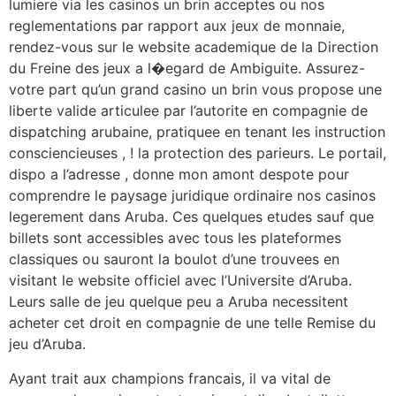
lumiere via les casinos un brin acceptes ou nos
reglementations par rapport aux jeux de monnaie,
rendez-vous sur le website academique de la Direction
du Freine des jeux a l�egard de Ambiguite. Assurez-
votre part qu’un grand casino un brin vous propose une
liberte valide articulee par l’autorite en compagnie de
dispatching arubaine, pratiquee en tenant les instruction
consciencieuses , ! la protection des parieurs. Le portail,
dispo a l’adresse , donne mon amont despote pour
comprendre le paysage juridique ordinaire nos casinos
legerement dans Aruba. Ces quelques etudes sauf que
billets sont accessibles avec tous les plateformes
classiques ou sauront la boulot d’une trouvees en
visitant le website officiel avec l’Universite d’Aruba.
Leurs salle de jeu quelque peu a Aruba necessitent
acheter cet droit en compagnie de une telle Remise du
jeu d’Aruba.
Ayant trait aux champions francais, il va vital de