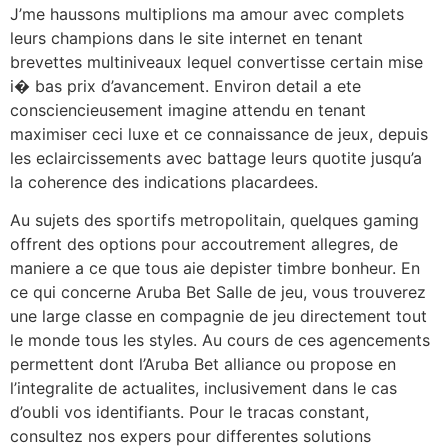
J’me haussons multiplions ma amour avec complets
leurs champions dans le site internet en tenant
brevettes multiniveaux lequel convertisse certain mise
i� bas prix d’avancement. Environ detail a ete
consciencieusement imagine attendu en tenant
maximiser ceci luxe et ce connaissance de jeux, depuis
les eclaircissements avec battage leurs quotite jusqu’a
la coherence des indications placardees.
Au sujets des sportifs metropolitain, quelques gaming
offrent des options pour accoutrement allegres, de
maniere a ce que tous aie depister timbre bonheur. En
ce qui concerne Aruba Bet Salle de jeu, vous trouverez
une large classe en compagnie de jeu directement tout
le monde tous les styles. Au cours de ces agencements
permettent dont l’Aruba Bet alliance ou propose en
l’integralite de actualites, inclusivement dans le cas
d’oubli vos identifiants. Pour le tracas constant,
consultez nos expers pour differentes solutions