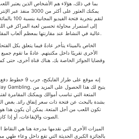
بما في ذلك، هؤلاء هم الأشخاص الذين يعتبر اللعب
يمكنك العثور على أ
إلى استمرار محاولة تحسين لعبة المراكز في الل
عالية في النشاط عند مقارنتها بمعظم ألعاب المقامرة الأخرى. ومع ذلك، فأنت ترغب في معرفة سبب تركيز العديد من المشاركين في ماكينات القمار في جميع أنحاء العالم.
الأخرى تقريبًا داخل مكتبتهم. عادةً ما تقوم جميع
وقضايا الجوائز الخاصة بك. هناك قناة أخرى، حتى كم
المتعة التي تناسب أموالك ويمكنك المقامرة لفتر
بشدة بالبحث عن فتحة ذات سعر إنفاق رائد. بغض الن
تكون اللعب من أجل المتعة. يمكن أن يكون هذا هو ال
الصوت والإيقاعات، أو إذا كان المركز يتميز بالجائزة الكبرى الحديثة التي تستحوذ على المتعة.
الميزات الأخرى التي نقدمها مدرجة هنا هي النقاط ال
بالجائزة الكبرى الحديثة التي تقع داخل وعاء طهي