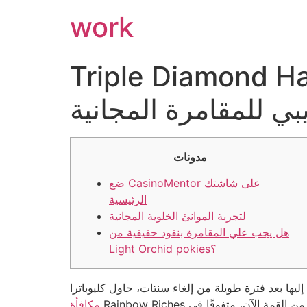
work
Trip وألعاب القمار في الكازينو نقدًا حقيقيًا
 للمقامرة المجانية
مدونات
ضع CasinoMentor على شاشتك
الرئيسية
لتجربة الموانئ الخلوية المجانية
هل يجب علي المقامرة بنقود حقيقية من
Light Orchid pokies؟
 أيضًا من القمة الآن، متفوقًا في
مكافأة