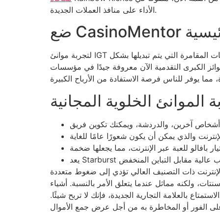
الأداء على منافذ العملات الجديدة.
الرئيسية
لتجربة موانئ IGT مجانًا، تابع الألعاب وانتظرها حتى تتمكن من البث (دون الحاجة إلى التنزيل) والاستمتاع بالتناوب. لذا فهي تقوم بتداول شركات المقامرة التي يتم تبديلها بشكل
وائز الكبرى التقدمية الآن معروفة جيدًا في مؤسسات
ة الموانئ الخلوية المجانية
الإنترنت ذات التصنيف العالي تؤدي إلى ضغوط متعددة
ثور على ما تحاول العثور عليه. من المؤكد أن رهان السنت ربما يزعم أنه لا يحصل على نفس العائد منذ الرهان البالغ 5 سنتات، ولكنه مماثل عندما يتعلق الأمر بالنسبة. أشياء
تاع بالعلامة التجارية الجديدة، فإنك لا تربح شيئًا.