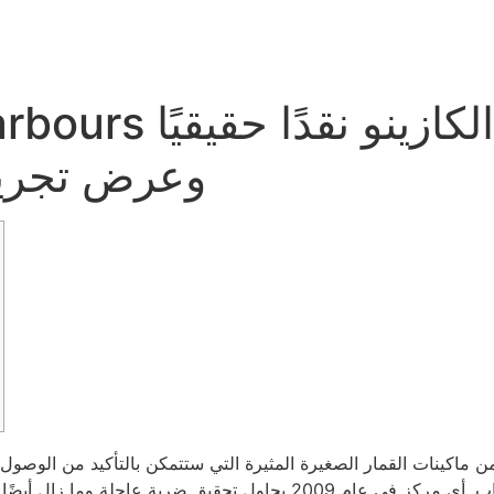
le Diamond Harbours
وعرض تجريبي
باب.
أي مركز في عام 2009 يحاول تحقيق ضربة عاجلة وما زال