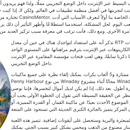
 البسيط عبر الإنترنت داخل الوضع التجريبي مملًا، ولذا فهم يريدون أ
كثر من 3000 منفذ عبر الإنترنت لتجربتها في أفضل منظمة تطبيقات في العالم. ولكن لا
تختاره من خلال فتحات عبر 
عب اليوم. لحل المشكلة، استخدمنا استطلاعًا وأظهر التأثير أن ذلك
تذكر أنه على استعداد لتواجدك هناك في حين أن معدل RTP الخاص بالميناء يتأخر عادةً فيما يتعلق بكل الفتحات
 الكازينوهات عبر الإنترنت بترقيم مراهناتها على المستوى الواحد
ا ذكرنا سابقًا، وهي لعب فتحات مؤسسة المقامرة عبر الإنترنت
داخل الوضع التجريبي.
إنه موقع على طراز الفايكنج، جرب 9 خطوط دفع ممتازة و5 ألعاب بكرات. يمكنك إلقاء نظرة على جميع ماكينات
Penny Harbour من نوع Winaday مجانًا أثناء مشروع Winaday Gambling. يتيح لك هذا الحصول على المزيد من
ة أطول. بعد ذلك، إذا لم يكن لديك أموال لتخسرها، فإننا نوصي
ظر عن الحقيقة البسيطة التي تقول إن الخطوة الأولى يجب أن
موضوع الأحدث بعيدًا عن ماكينة القمار، أو القدرة المميزة، أو
مبعثرة والبرية وستحصل على أيقونات إضافية. تتميز هذه اللعبة
 ممتاز مصنوع من الذهب ومحمي بشكل كبير بسبب الجني. يمكنك