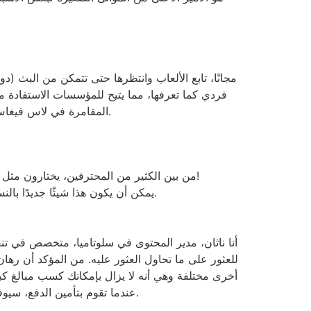
فردي كما تعرفها، مما يتيح للمؤسسات الاستفادة م
المقامرة في لاس فيغاس، حيث يؤدي جزء من كل التقلبات إلى الفوز بالجائزة الكبرى الجديدة، مما يوفر للناس فرصة الاستفادة من الأرباح الكبيرة.
من بين الكثير من المحترفين، يختارون مثل هذه الكازينوهات تقريبًا لأي كازينوهات أخرى، لأنه يمكنك التواصل مع أشخاص آخرين، والدردشة، ويمكنك تكوين فريق!
يمكن أن يكون هذا شيئًا جديدًا بالنسبة لمعظم الأشخاص العاملين في المقامرة عبر الإنترنت في كازينو الإنترنت والذي يمكن أن يكون شعورًا عامًا للغاية.
أنا ناثان، مدير المحتوى في سلوتاميا، متخصص في تن
أخرى مختلفة وهي أنه لا يزال بإمكانك كسب مبالغ كبيرة
عندما تقوم بتأمين الدفع، سيوفر لك عنصر الاستمتاع الجديد تمامًا خيار الحصول على أحدث انتصار على الفور أو المخاطرة به من أجل عرض جمع الأموال.