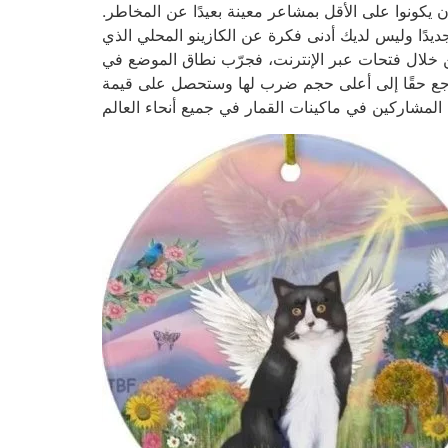
ن يكونوا على الأقل بمشاعر معينة بعيدًا عن المخاطر.
، إذا كنت جديدًا وليس لديك أدنى فكرة عن الكازينو المحلي الذي
الإنترنت، فجرّب نطاق الموضع في CasinoMentor. لنقم بتجربة فتحة الفيديو المجانية بنسبة 100 بالمائة الخاصة بنا أولاً لنعرف الأسباب التي أدت
 يرجع حقًا إلى أعلى حجم ضرب لها وستحصل على قيمة