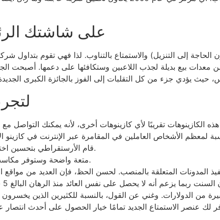
ضع CasinoMentor على شاشتك 
ن معدات بيع بديلة لجذب اللاعبين وستكافئها على دعمها. أصبحت الج
لتجرب
قام الأرستقراطي بتحسين اختيار بافالو للعبة عبر الإنترنت، مما يجعلها ضخمة.
يعد Starburst متعة واضحة وستوفر مكاسب عالية مقابل التباين المنخفض.
فيذ المدونات المتعلقة بالمنصب. لحسن الحظ، فإن العديد من مواقع 
للع
 من الدولارات. وغني عن القول، بالنسبة للكثيرين الذين يخسرون الاستم