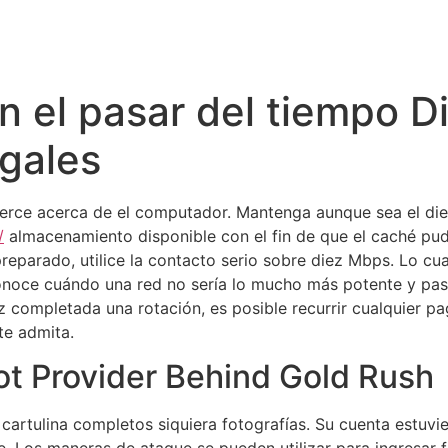
 el pasar del tiempo D
gales
rce acerca de el computador. Mantenga aunque sea el die
/
almacenamiento disponible con el fin de que el caché pud
reparado, utilice la contacto serio sobre diez Mbps.
Lo cua
noce cuándo una red no serí­a lo mucho más potente y pas
 completada una rotación, es posible recurrir cualquier pa
te admita.
ot Provider Behind Gold Rush
cartulina completos siquiera fotografías. Su cuenta estuvi