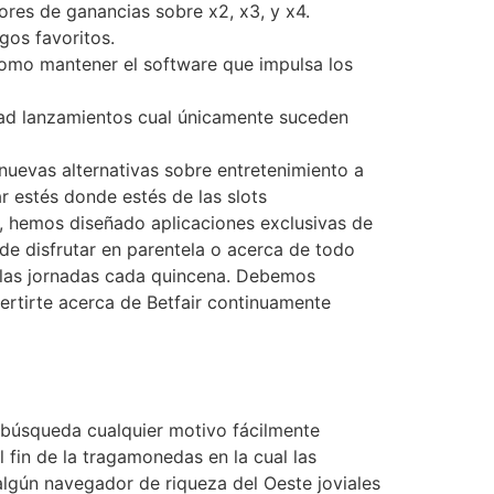
ores de ganancias sobre x2, x3, y x4.
gos favoritos.
 como mantener el software que impulsa los
dad lanzamientos cual únicamente suceden
nuevas alternativas sobre entretenimiento a
r estés donde estés de las slots
n, hemos diseñado aplicaciones exclusivas de
de disfrutar en parentela o acerca de todo
7 las jornadas cada quincena. Debemos
ertirte acerca de Betfair continuamente
a búsqueda cualquier motivo fácilmente
el fin de la tragamonedas en la cual las
 algún navegador de riqueza del Oeste joviales