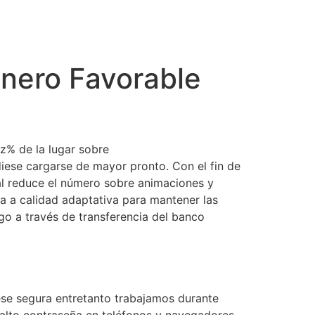
inero Favorable
z% de la lugar sobre
iese cargarse de mayor pronto. Con el fin de
l reduce el número sobre animaciones y
a a calidad adaptativa para mantener las
go a través de transferencia del banco
ese segura entretanto trabajamos durante