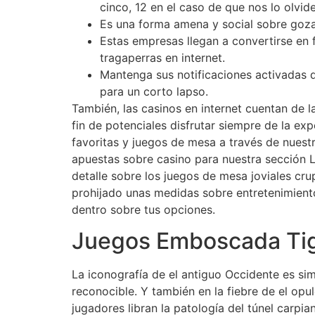
cinco, 12 en el caso de que nos lo olvid
Es una forma amena y social sobre gozar
Estas empresas llegan a convertirse en 
tragaperras en internet.
Mantenga sus notificaciones activadas 
para un corto lapso.
También, las casinos en internet cuentan de 
fin de potenciales disfrutar siempre de la ex
favoritas y juegos de mesa a través de nuest
apuestas sobre casino para nuestra sección L
detalle sobre los juegos de mesa joviales cr
prohijado unas medidas sobre entretenimiento
dentro sobre tus opciones.
Juegos Emboscada Ti
La iconografía de el antiguo Occidente es si
reconocible. Y también en la fiebre de el opule
jugadores libran la patologí­a del túnel carp