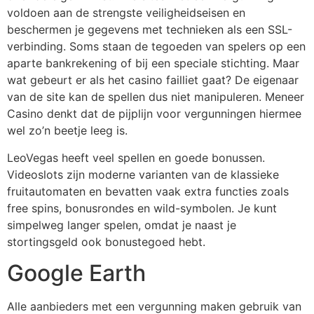
voldoen aan de strengste veiligheidseisen en
beschermen je gegevens met technieken als een SSL-
verbinding. Soms staan de tegoeden van spelers op een
aparte bankrekening of bij een speciale stichting. Maar
wat gebeurt er als het casino failliet gaat? De eigenaar
van de site kan de spellen dus niet manipuleren. Meneer
Casino denkt dat de pijplijn voor vergunningen hiermee
wel zo’n beetje leeg is.
LeoVegas heeft veel spellen en goede bonussen.
Videoslots zijn moderne varianten van de klassieke
fruitautomaten en bevatten vaak extra functies zoals
free spins, bonusrondes en wild-symbolen. Je kunt
simpelweg langer spelen, omdat je naast je
stortingsgeld ook bonustegoed hebt.
Google Earth
Alle aanbieders met een vergunning maken gebruik van