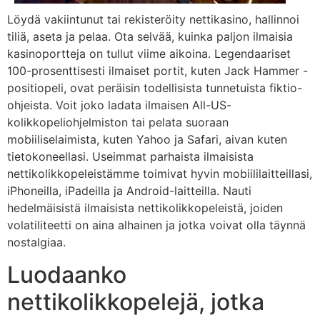
Löydä vakiintunut tai rekisteröity nettikasino, hallinnoi
tiliä, aseta ja pelaa. Ota selvää, kuinka paljon ilmaisia ​​
kasinoportteja on tullut viime aikoina. Legendaariset
100-prosenttisesti ilmaiset portit, kuten Jack Hammer -
positiopeli, ovat peräisin todellisista tunnetuista fiktio-
ohjeista. Voit joko ladata ilmaisen All-US-
kolikkopeliohjelmiston tai pelata suoraan
mobiiliselaimista, kuten Yahoo ja Safari, aivan kuten
tietokoneellasi. Useimmat parhaista ilmaisista
nettikolikkopeleistämme toimivat hyvin mobiililaitteillasi,
iPhoneilla, iPadeilla ja Android-laitteilla. Nauti
hedelmäisistä ilmaisista nettikolikkopeleistä, joiden
volatiliteetti on aina alhainen ja jotka voivat olla täynnä
nostalgiaa.
Luodaanko
nettikolikkopelejä, jotka