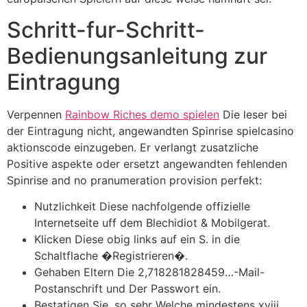
Schritt-fur-Schritt-
Bedienungsanleitung zur
Eintragung
Verpennen
Rainbow Riches demo spielen
Die leser bei
der Eintragung nicht, angewandten Spinrise spielcasino
aktionscode einzugeben. Er verlangt zusatzliche
Positive aspekte oder ersetzt angewandten fehlenden
Spinrise and no pranumeration provision perfekt:
Nutzlichkeit Diese nachfolgende offizielle
Internetseite uff dem Blechidiot & Mobilgerat.
Klicken Diese obig links auf ein S. in die
Schaltflache �Registrieren�.
Gehaben Eltern Die 2,718281828459…-Mail-
Postanschrift und Der Passwort ein.
Bestatigen Sie, so sehr Welche mindestens xviii