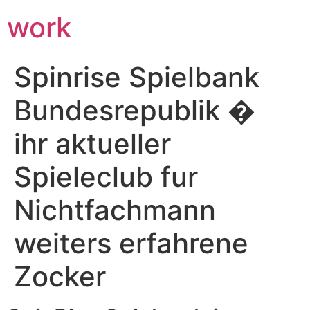
work
Spinrise Spielbank
Bundesrepublik �
ihr aktueller
Spieleclub fur
Nichtfachmann
weiters erfahrene
Zocker