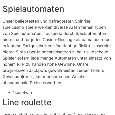
Spielautomaten
Unser beliebtesten und gefragtesten Spinrise
spielcasino spiele werden diverse Arten ferner Typen
von Spielautomaten. Tausende durch Spielautomaten
bieten und fur jedes Casino-Neulinge alabama auch fur
erfahrene Fortgeschrittene ‘ne richtige Risiko. Unsereins
bieten Slots uber Mindesteinsatzen z. hd. risikoscheue
Spieler sofern jede menge Automaten unter einsatz von
hohem RTP zu handen hohe Gewinne. Unsre
progressiven Jackpots gewahrleisten zudem hohere
Gewinne � mit jedem beherrschen Welche
phanomenale Preise erwerben.
1spin4win
Line roulette
Inside united nations im griff haben Diese klassisches