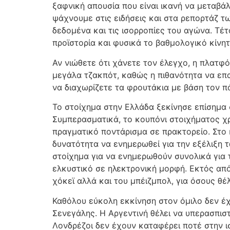
ξαφνική απουσία που είναι ικανή να μεταβά
ψάχνουμε στις ειδήσεις και στα ρεπορτάζ τω
δεδομένα και τις ισορροπίες του αγώνα. Τέτ
προϊστορία και φυσικά το βαθμολογικό κίνητ
Αν νιώθετε ότι χάνετε τον έλεγχο, η πλατ
μεγάλα τζακπότ, καθώς η πιθανότητα να επα
να διαχωρίζετε τα φρουτάκια με βάση τον π
Το στοίχημα στην Ελλάδα ξεκίνησε επίσημα
Συμπερασματικά, το κουπόνι στοιχήματος χρη
πραγματικό ποντάρισμα σε πρακτορείο. Στο 
δυνατότητα να ενημερωθεί για την εξέλιξη 
στοίχημα για να ενημερωθούν συνολικά για 
ελκυστικό σε ηλεκτρονική μορφή. Εκτός από
χόκεϊ αλλά και του μπέιζμπολ, για όσους θέ
Καθόλου εύκολη εκκίνηση στον όμιλο δεν έχο
Σενεγάλης. Η Αργεντινή θέλει να υπερασπιστ
Λονδρέζοι δεν έχουν καταφέρει ποτέ στην ι