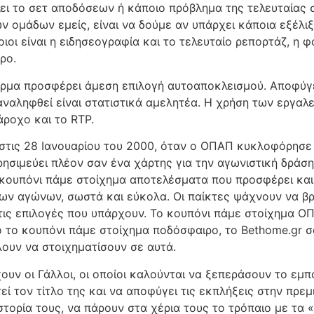
λει το σετ αποδόσεων ή κάποιο πρόβλημα της τελευταίας 
ν ομάδων εμείς, είναι να δούμε αν υπάρχει κάποια εξέλιξη
οιοι είναι η ειδησεογραφία και το τελευταίο ρεπορτάζ, η
ρο.
φόρμα προσφέρει άμεση επιλογή αυτοαποκλεισμού. Αποφύγ
ναληφθεί είναι στατιστικά αμελητέα. Η χρήση των εργαλε
άροχο και το RTP.
 στις 28 Ιανουαρίου του 2000, όταν ο ΟΠΑΠ κυκλοφόρησε
σιμεύει πλέον σαν ένα χάρτης για την αγωνιστική δράση 
κουπόνι πάμε στοίχημα αποτελέσματα που προσφέρει και η
των αγώνων, σωστά και εύκολα. Οι παίκτες ψάχνουν να β
τις επιλογές που υπάρχουν. Το κουπόνι πάμε στοίχημα ΟΠΑ
 το κουπόνι πάμε στοίχημα ποδόσφαιρο, το Bethome.gr σ
λουν να στοιχηματίσουν σε αυτά.
υν οι Γάλλοι, οι οποίοι καλούνται να ξεπεράσουν το εμπ
εί τον τίτλο της και να αποφύγει τις εκπλήξεις στην πρεμ
στορία τους, να πάρουν στα χέρια τους το τρόπαιο με τα