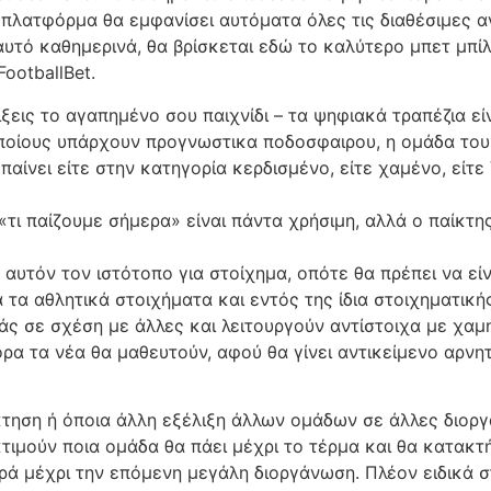
η πλατφόρμα θα εμφανίσει αυτόματα όλες τις διαθέσιμες 
 αυτό καθημερινά, θα βρίσκεται εδώ το καλύτερο μπετ μπ
ootballBet.
ίξεις το αγαπημένο σου παιχνίδι – τα ψηφιακά τραπέζια εί
ποίους υπάρχουν προγνωστικα ποδοσφαιρου, η ομάδα του 
αίνει είτε στην κατηγορία κερδισμένο, είτε χαμένο, είτ
τι παίζουμε σήμερα» είναι πάντα χρήσιμη, αλλά ο παίκτη
 αυτόν τον ιστότοπο για στοίχημα, οπότε θα πρέπει να εί
τα αθλητικά στοιχήματα και εντός της ίδια στοιχηματικής,
άς σε σχέση με άλλες και λειτουργούν αντίστοιχα με χα
ορα τα νέα θα μαθευτούν, αφού θα γίνει αντικείμενο αρν
ηση ή όποια άλλη εξέλιξη άλλων ομάδων σε άλλες διοργα
μούν ποια ομάδα θα πάει μέχρι το τέρμα και θα κατακτήσ
ορά μέχρι την επόμενη μεγάλη διοργάνωση. Πλέον ειδικά