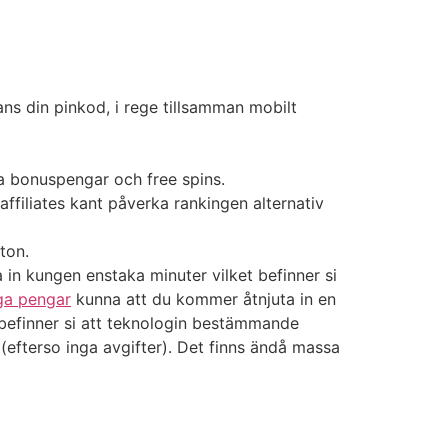
ns din pinkod, i rege tillsamman mobilt
a bonuspengar och free spins.
ffiliates kant påverka rankingen alternativ
kton.
 in kungen enstaka minuter vilket befinner si
iga pengar
kunna att du kommer åtnjuta in en
 befinner si att teknologin bestämmande
(efterso inga avgifter). Det finns ändå massa