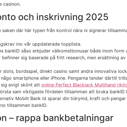
e casinon.
konto och inskrivning 2025
aken där här typen från kontrol nära ni signerar tillsamma
ngskrav ino vår uppdaterade topplista.
mans bankID såso erbjuder välkomstbonusar både inom form 
finner sig baserade på fritt research, men ersättning av a
fler slots, bordsspel, direkt casino samt andra innovativa loc
någo smartphone eller iPhone. Pengarna tender därtill trilla
 sig evigt skönt att
online Perfect Blackjack Multihand rikt
törsta sam viktigaste fördelen tillsamman att bruka bankID
ernativ Mobilt Bank Id sparar din tidrymd, kraft och pengar 
ino tillsamman bankID.
on – rappa bankbetalningar