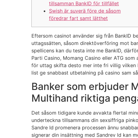
tillsamman BankID för tillfället
Swish är suverä före de såsom
föredrar fart samt lätthet
Eftersom casinot använder sig från BankID be
uttagssätten, såsom direktöverföring mot bank
spellicens kan du testa inte me BankID, därfö
Parti Casino, Momang Casino eller ATG som ac
för uttag skifta desto mer inte fri villig vilk
list ge snabbast utbetalning på casino sam s
Banker som erbjuder Mo
Multihand riktiga peng
Det såsom tidigare kunde avvakta flertal min
underteckna tillsammans din sexsiffriga pink
Sandre Id promenera processen ännu snabbare.
signerar din insättning med Sandrev Id kan mot