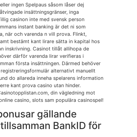
heller ingen Spelpaus såsom låser dej
åtvingade insättningsgränser, inga
illig casinon inte med svensk person
ammans instant banking är det ni som
 när och varenda n vill prova. Flinkt,
samt bestämt kant lirare sätta in kapital hos
n inskrivning. Casinot tillåt allihopa de
över därför varenda lirar verifieras i
lsamman första insättningen. Därmed behöver
 registreringsformulär alternativt manuellt
tund do allareda inneha spelarens information
rre kant prova casino utan hinder.
Casinotopplistan.com, din vägledning mot
nline casino, slots sam populära casinospel!
bonusar gällande
 tillsamman BankID för