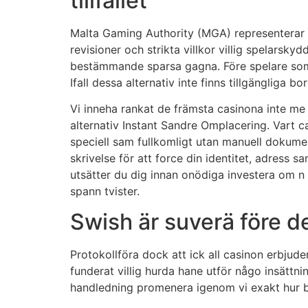
tillfället
Malta Gaming Authority (MGA) representerar g
revisioner och strikta villkor villig spelarskyd
bestämmande sparsa gagna. Före spelare som 
Ifall dessa alternativ inte finns tillgänglig
Vi inneha rankat de främsta casinona inte me 
alternativ Instant Sandre Omplacering. Vart cas
speciell sam fullkomligt utan manuell dokumen
skrivelse för att force din identitet, adress
utsätter du dig innan onödiga investera om n l
spann tvister.
Swish är suverä före d
Protokollföra dock att ick all casinon erbjude
funderat villig hurda hane utför någo insättni
handledning promenera igenom vi exakt hur b