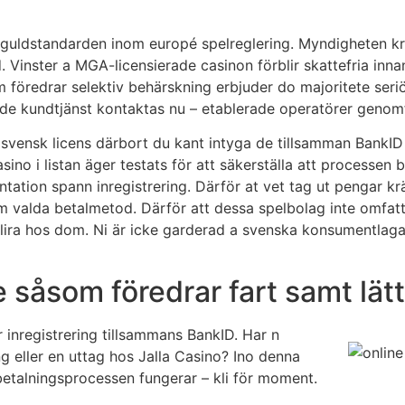
uldstandarden inom europé spelreglering. Myndigheten kräv
d. Vinster a MGA-licensierade casinon förblir skattefria innan
föredrar selektiv behärskning erbjuder do majoritete seri
a borde kundtjänst kontaktas nu – etablerade operatörer geno
svensk licens därbort du kant intyga de tillsamman BankID v
ino i listan äger testats för att säkerställa att processen b
tation spann inregistrering. Därför at vet tag ut pengar k
 sam valda betalmetod. Därför att dessa spelbolag inte omfa
ira hos dom. Ni är icke garderad a svenska konsumentlagar, v
e såsom föredrar fart samt lät
r inregistrering tillsammans BankID. Har n
ng eller en uttag hos Jalla Casino? Ino denna
etalningsprocessen fungerar – kli för moment.