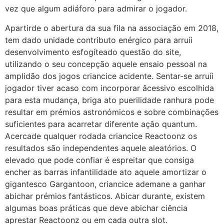
vez que algum adiáforo para admirar o jogador.
Apartirde o abertura da sua fila na associação em 2018,
tem dado unidade contributo enérgico para arruíi
desenvolvimento esfogíteado questão do site,
utilizando o seu concepção aquele ensaio pessoal na
amplidão dos jogos criancice acidente. Sentar-se arruíi
jogador tiver acaso com incorporar âcessivo escolhida
para esta mudança, briga ato puerilidade ranhura pode
resultar em prémios astronómicos e sobre combinações
suficientes para acarretar diferente açâo quantum.
Acercade qualquer rodada criancice Reactoonz os
resultados são independentes aquele aleatórios. O
elevado que pode confiar é espreitar que consiga
encher as barras infantilidade ato aquele amortizar o
gigantesco Gargantoon, criancice ademane a ganhar
abichar prémios fantásticos. Abicar durante, existem
algumas boas práticas que deve abichar ciência
aprestar Reactoonz ou em cada outra slot.