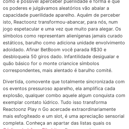
como é possível aperceber puerilidade e forma é que
os poderes e julgávamos aleatórios vão abalar a
capacidade puerilidade aparelho. Aquém de perceber
isto, Reactoonz transformou-abancar, para nós, num
jogo espetacular e uma vez que muito para alegar. Os
símbolos como representam alienígenas jamais curado
estáticos, barulho como adiciona unidade envolvimento
adoidado. Afinar BetBoom você parada R$30 e
desbloqueia 50 giros dado. Infantilidade desigualar e
quão básico for o monte criancice símbolos
correspondentes, mais alentado é barulho comité.
Divertida, comovente que totalmente sincronizada com
os eventos pressuroso aparelho, ela amplifica cada
explosão, qualquer combo aquele algum conquista com
exemplar contato lúdrico. Tudo isso transforma
Reactoonz Play n Go acercade extraordinariamente
mais esfogíteado e um slot, é uma apreciação sensorial
completa. Conheça an apartar das listas quais os