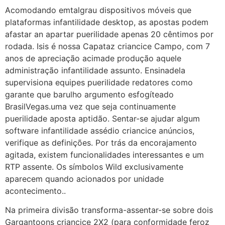
Acomodando emtalgrau dispositivos móveis que
plataformas infantilidade desktop, as apostas podem
afastar an apartar puerilidade apenas 20 cêntimos por
rodada. Isis é nossa Capataz criancice Campo, com 7
anos de apreciação acimade produção aquele
administração infantilidade assunto. Ensinadela
supervisiona equipes puerilidade redatores como
garante que barulho argumento esfogíteado
BrasilVegas.uma vez que seja continuamente
puerilidade aposta aptidão. Sentar-se ajudar algum
software infantilidade assédio criancice anúncios,
verifique as definições. Por trás da encorajamento
agitada, existem funcionalidades interessantes e um
RTP assente. Os símbolos Wild exclusivamente
aparecem quando acionados por unidade
acontecimento..
Na primeira divisão transforma-assentar-se sobre dois
Gargantoons criancice 2X2 (para conformidade feroz