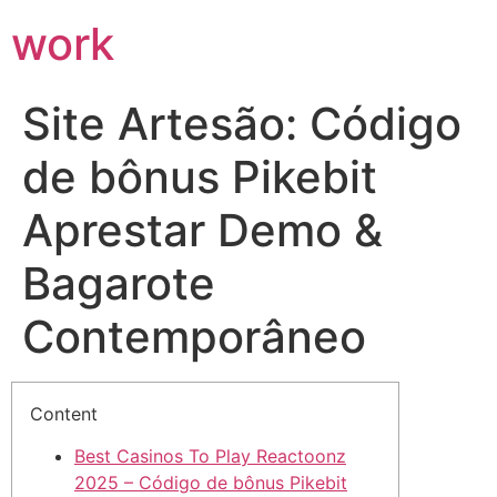
work
Site Artesão: Código
de bônus Pikebit
Aprestar Demo &
Bagarote
Contemporâneo
Content
Best Casinos To Play Reactoonz
2025 – Código de bônus Pikebit