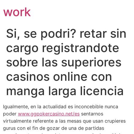
work
Si, se podri? retar sin
cargo registrandote
sobre las superiores
casinos online con
manga larga licencia
Igualmente, en la actualidad es inconcebible nunca
poder
www.ggpokercasino.net/es
sentarnos
virtualmente referente a las mesas que usan crupieres
gurus con el fin de gozar de una de partidas