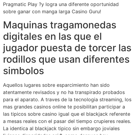
Pragmatic Play ?y logra una diferente oportunidad
sobre ganar con manga larga Casino Guru!
Maquinas tragamonedas
digitales en las que el
jugador puesta de torcer las
rodillos que usan diferentes
simbolos
Aquellos lugares sobre esparcimiento han sido
atentamente revisados y no ha transpirado probados
para el aparato. A traves de la tecnologia streaming, los
mas grandes casinos online te posibilitan participar a
las tipicos sobre casino igual que el blackjack referente
a mesas reales con el pasar del tiempo crupieres reales.
La identica al blackjack tipico sin embargo joviales