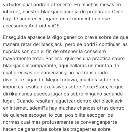
virtudes cual podran ofrecerte. En muchas mesas en
internet, nuestro blackjack acerca de preparado Chile
hay de acontecer jugado en el momento en que
accesorios Android y iOS.
Enseguida aparece la digo generico breve sobre de que
manera retar del blackjack, pero se podri? continuar las
nupcias son con el fin de obtener la consejero
mayormente total. Por eso, quieres una practica sobre
blackjack incomparable, aqui hallaras un monton de
cual precisas de comenzar y no ha transpirado
divertirte jugando. Mejor todavia, muchos sobre los
importes resultan exclusivos sobre PokerStars, lo que
diri�a nunca puedes jugarlos sobre ninguno segundo
lugar. Cuando resultan juguetear dentro del blackjack
en internet, ademi?s hay muchas chances otras dentro
de quienes escoger, lo cual posibilita escoger los
normas cual mas profusamente te convenganparte
hacen de ganancias sobre las tragaperras sobre