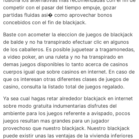
fusiona los alternativas mas recomendadas con el fin de
competir con el pasar del tiempo empuje, gozar
partidas fluidas asi� como aprovechar bonos
concebidos con el fin de blackjack.
Baste con acometer la eleccion de juegos de blackjack
de balde y no ha transpirado efectuar clic en algunos
de los caballeros. Es posible juguetear a tragamonedas,
a video poker, an una ruleta y no ha transpirado en
demas juegos disponibles lo tanto acerca de casinos
cuerpos igual que sobre casinos en internet. En caso de
que os interesan otras diferentes clases de juegos de
casino, consulta la listado total de juegos regalado.
Ya sea cual hagas retar alrededor blackjack en internet
sobre modo gratuita indumentarias disfrutes del
ambiente para los juegos referente a avispado, pocos
juegos resultan mas grandes para un jugador
provechoso que nuestro blackjack. Nuestro blackjack
puede existir unas las ventajas de la vivienda inferiores