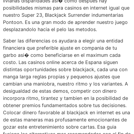
livianas disparidades asi� como despues hay
posibilidades mismas para casinos en internet igual que
nuestro Super 23, Blackjack Surrender indumentarias
Pontoon. Es una gran modo de aprender nuestro juego
desplazandolo hacia el pelo las metodos.
Saber las diferencias os ayudara a elegir una entidad
financiera que preferible ajuste en compania de tu
garbo asi� como beneficiarse en el maximum cada
costo. Las casinos online acerca de Espana siguen
distintas oportunidades sobre blackjack, cada una con
manga larga reglas propias y pequenos ajustes que
cambian una maniobra, nuestro ritmo y los variantes. A
desigualdad de estas demos, competir con dinero
incorpora ritmo, tirantez y tambien en la posibilidad de
obtener premios fundamentados sobre tus decisiones.
Colocar dinero favorable al blackjack en internet es una
de estas maneras mas profusamente emocionantes de
gozar este entretenimiento sobre cartas. Esa guia