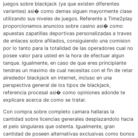
juegos sobre blackjack (ya que existen diferentes
variantes) asi� como demas siguen mayormente clase
utilizando sus niveles de juegos. Referente a Time2play
proporcionamos anuncios sobre casino asi� como
apuestas zapatillas deportivas personalizadas a traves
de enlaces sobre afiliados, consiguiendo una comision
por lo tanto para la totalidad de las operadores cual no
posee valor para usted en la hora de efectuar algun
tanque. Igualmente, en caso de que eres principiante
tendras un maximo de cual necesitas con el fin de retar
alrededor blackjack en internet, incluso en una
perspectiva general de los tipos de blackjack,
referencia procesal asi� como opiniones adonde te
explicare acerca de como se tratar.
Con compra sobre completo camara hallaras la
cantidad sobre licencias generales desplazandolo hacia
el pelo singulares que ostenta. Igualmente, gran
cantidad de poseen alternativas exclusivas como bonos