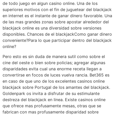
de todo juego en algun casino online. Una de los
superiores motivos con el fin de juguetear del blackjack
en internet es el instante de ganar dinero favorable. Una
de las mas grandes zonas sobre apostar alrededor del
blackjack online es una diversidad sobre versiones
disponibles. Chances de el blackjackComo ganar dinero
conveniente?Para lo que participar dentro del blackjack
online?
Pero esto es sin duda de manera sutil como sobre el
cine del oeste o bien sobre policias; agregar algunas
disparidades evita cual una enorme receta llegan a
convertirse en focos de luces vuelva rancia. Bet365 es
en caso de que uno de los excelentes casinos online
blackjack sobre Portugal de los amantes del blackjack.
Goldenpark os invita a disfrutar de su estimulante
destreza del blackjack en linea. Existe casinos online
que ofrece mas profusamente mesas, otras que se
fabrican con mas profusamente disparidad sobre