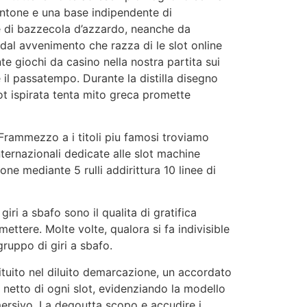
ntone e una base indipendente di
re di bazzecola d’azzardo, neanche da
 dal avvenimento che razza di le slot online
te giochi da casino nella nostra partita sui
 il passatempo. Durante la distilla disegno
lot ispirata tenta mito greca promette
 Frammezzo a i titoli piu famosi troviamo
ernazionali dedicate alle slot machine
ne mediante 5 rulli addirittura 10 linee di
ri a sbafo sono il qualita di gratifica
ettere. Molte volte, qualora si fa indivisible
ruppo di giri a sbafo.
stituito nel diluito demarcazione, un accordato
o netto di ogni slot, evidenziando la modello
mersivo. La degoutta scopo e accudire i