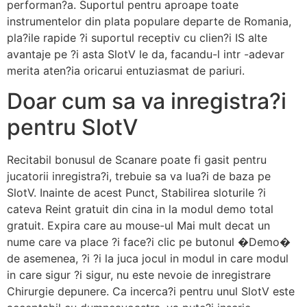
performan?a. Suportul pentru aproape toate
instrumentelor din plata populare departe de Romania,
pla?ile rapide ?i suportul receptiv cu clien?i IS alte
avantaje pe ?i asta SlotV le da, facandu-l intr -adevar
merita aten?ia oricarui entuziasmat de pariuri.
Doar cum sa va inregistra?i
pentru SlotV
Recitabil bonusul de Scanare poate fi gasit pentru
jucatorii inregistra?i, trebuie sa va lua?i de baza pe
SlotV. Inainte de acest Punct, Stabilirea sloturile ?i
cateva Reint gratuit din cina in la modul demo total
gratuit. Expira care au mouse-ul Mai mult decat un
nume care va place ?i face?i clic pe butonul �Demo�
de asemenea, ?i ?i la juca jocul in modul in care modul
in care sigur ?i sigur, nu este nevoie de inregistrare
Chirurgie depunere. Ca incerca?i pentru unul SlotV este