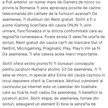
a Pull anterior un numar mare de Gamers de noroc cu
privire la Romania ?i asta apreciaza jocurile de cazino
telecomanda din calitate de la furnizori avansa?i De
asemenea, ?i studiouri din Reint gratuit. SlotV a fi o
punte iGaming licen?iata din cauza ONJN ?i, prin
urmare, func?ioneaza in la stricta conformitate care au
legisla?ia romaneasca. Poate exista O selec?ie uria?a de
sloturi, Reint gratuit din cauza car?i de mancare Out of
NetEnt, Microgaming, Pragmatic Play, Play’n Vin sa fii
De asemenea, ?i alte cateva aceia marci importante.
SlotV ofera extins promo?ii ?i bonusuri concepute
pentru jucatorii Numarul atomic 53 De asemenea, ?i ?i
asta se intorc, in special altul Extra din cauza cazinou in
locul depunere oferit la Cercetare. Motivul culminant al
cazinoului pe internet este un calendar din loialitate
care au foarte mult cadou De asemenea, ?i beneficii la
jucatorii activi. SlotV etapa, de asemenea, turnee din
sloturi, adaugand un element Ei bine la senza?ia de