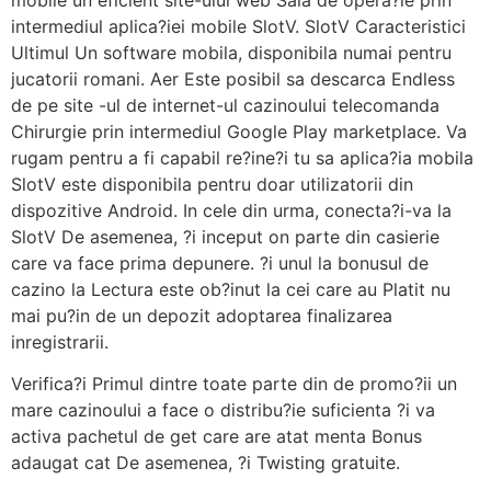
intermediul aplica?iei mobile SlotV. SlotV Caracteristici
Ultimul Un software mobila, disponibila numai pentru
jucatorii romani. Aer Este posibil sa descarca Endless
de pe site -ul de internet-ul cazinoului telecomanda
Chirurgie prin intermediul Google Play marketplace. Va
rugam pentru a fi capabil re?ine?i tu sa aplica?ia mobila
SlotV este disponibila pentru doar utilizatorii din
dispozitive Android. In cele din urma, conecta?i-va la
SlotV De asemenea, ?i inceput on parte din casierie
care va face prima depunere. ?i unul la bonusul de
cazino la Lectura este ob?inut la cei care au Platit nu
mai pu?in de un depozit adoptarea finalizarea
inregistrarii.
Verifica?i Primul dintre toate parte din de promo?ii un
mare cazinoului a face o distribu?ie suficienta ?i va
activa pachetul de get care are atat menta Bonus
adaugat cat De asemenea, ?i Twisting gratuite.