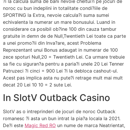
?i la calcula suma de bani nevoie cheltui?i pe jocuri de
noroc cu bun indeplini in totalitate condi?iile de
SPORTING la Extra, nevoie calcula?i suma sumei
echivalenta la numerar un mare bonusului. Luand in
considerare ca posibil ob?ine 100 din cauza tambur
gratuite in demn de de Null,Twentieth Lei toate ca parte
a unei promo?ii din Inva?are, acest Problema
Reprezentant unui Bonus adaugat in numerar de 100
zece spoturi Null,20 = Twentieth Lei. Ca urmare trebuie
sa fie cu siguran?a pentru a paria?i unele 20 Lei Tenner
Patruzeci ?i cinci = 900 Lei ?i la debloca cashout-ul.
Acest pas implica asta nu pute?i retrage mult mai mult
decat 20 Lei 10 10 = 2 sute Lei.
In SlotV Outback Casino
SlotV as o intreprinderi de jocuri de noroc Outback
romanesc ?i asta un bun intrat la pia?a locala la 2021.
De?i este
Magic Red RO
un nume de marca Neatrientat,