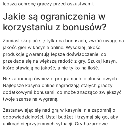
lepszą ochronę graczy przed oszustwami.
Jakie są ograniczenia w
korzystaniu z bonusów?
Zamiast skupiać się tylko na bonusach, zwróć uwagę na
jakość gier w kasynie online. Wysokiej jakości
produkcje gwarantują lepsze doświadczenie, co
przekłada się na większą radość z gry. Szukaj kasyn,
które stawiają na jakość, a nie tylko na ilość.
Nie zapomnij również o programach lojalnościowych.
Najlepsze kasyna online nagradzają stałych graczy
dodatkowymi bonusami, co może znacząco zwiększyć
twoje szanse na wygraną.
Zastanawiając się nad grą w kasynie, nie zapomnij o
odpowiedzialności. Ustal budżet i trzymaj się go, aby
uniknąć nieprzyjemnych sytuacji. Gry hazardowe