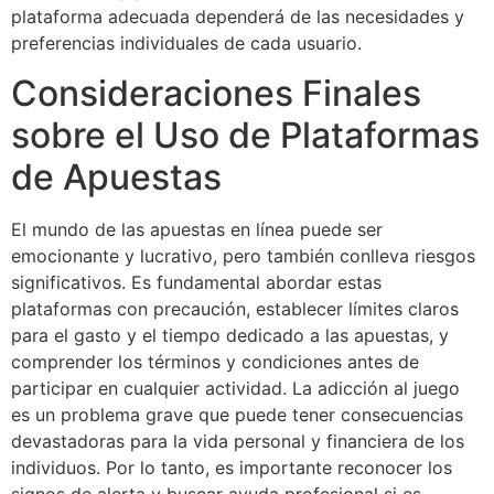
plataforma adecuada dependerá de las necesidades y
preferencias individuales de cada usuario.
Consideraciones Finales
sobre el Uso de Plataformas
de Apuestas
El mundo de las apuestas en línea puede ser
emocionante y lucrativo, pero también conlleva riesgos
significativos. Es fundamental abordar estas
plataformas con precaución, establecer límites claros
para el gasto y el tiempo dedicado a las apuestas, y
comprender los términos y condiciones antes de
participar en cualquier actividad. La adicción al juego
es un problema grave que puede tener consecuencias
devastadoras para la vida personal y financiera de los
individuos. Por lo tanto, es importante reconocer los
signos de alerta y buscar ayuda profesional si es