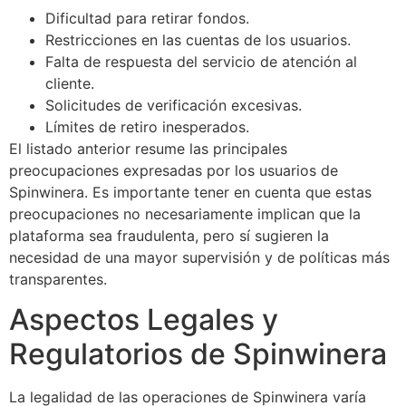
Dificultad para retirar fondos.
Restricciones en las cuentas de los usuarios.
Falta de respuesta del servicio de atención al
cliente.
Solicitudes de verificación excesivas.
Límites de retiro inesperados.
El listado anterior resume las principales
preocupaciones expresadas por los usuarios de
Spinwinera. Es importante tener en cuenta que estas
preocupaciones no necesariamente implican que la
plataforma sea fraudulenta, pero sí sugieren la
necesidad de una mayor supervisión y de políticas más
transparentes.
Aspectos Legales y
Regulatorios de Spinwinera
La legalidad de las operaciones de Spinwinera varía