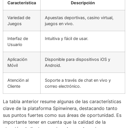
Característica
Descripción
Variedad de
Apuestas deportivas, casino virtual,
Juegos
juegos en vivo.
Interfaz de
Intuitiva y fácil de usar.
Usuario
Aplicación
Disponible para dispositivos iOS y
Móvil
Android.
Atención al
Soporte a través de chat en vivo y
Cliente
correo electrónico.
La tabla anterior resume algunas de las características
clave de la plataforma Spinwinera, destacando tanto
sus puntos fuertes como sus áreas de oportunidad. Es
importante tener en cuenta que la calidad de la