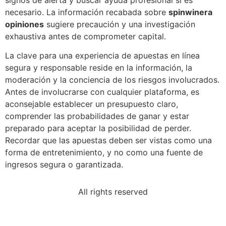
necesario. La información recabada sobre
spinwinera
opiniones
sugiere precaución y una investigación
exhaustiva antes de comprometer capital.
La clave para una experiencia de apuestas en línea
segura y responsable reside en la información, la
moderación y la conciencia de los riesgos involucrados.
Antes de involucrarse con cualquier plataforma, es
aconsejable establecer un presupuesto claro,
comprender las probabilidades de ganar y estar
preparado para aceptar la posibilidad de perder.
Recordar que las apuestas deben ser vistas como una
forma de entretenimiento, y no como una fuente de
ingresos segura o garantizada.
All rights reserved