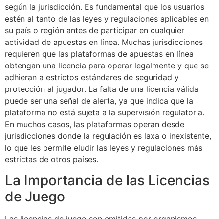
según la jurisdicción. Es fundamental que los usuarios
estén al tanto de las leyes y regulaciones aplicables en
su país o región antes de participar en cualquier
actividad de apuestas en línea. Muchas jurisdicciones
requieren que las plataformas de apuestas en línea
obtengan una licencia para operar legalmente y que se
adhieran a estrictos estándares de seguridad y
protección al jugador. La falta de una licencia válida
puede ser una señal de alerta, ya que indica que la
plataforma no está sujeta a la supervisión regulatoria.
En muchos casos, las plataformas operan desde
jurisdicciones donde la regulación es laxa o inexistente,
lo que les permite eludir las leyes y regulaciones más
estrictas de otros países.
La Importancia de las Licencias
de Juego
Las licencias de juego son emitidas por organismos