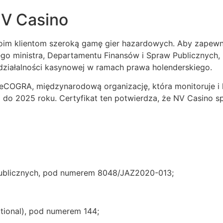
 NV Casino
swoim klientom szeroką gamę gier hazardowych. Aby zapew
nego ministra, Departamentu Finansów i Spraw Publicznyc
działalności kasynowej w ramach prawa holenderskiego.
eCOGRA, międzynarodową organizację, która monitoruje i ko
do 2025 roku. Certyfikat ten potwierdza, że NV Casino spe
Publicznych, pod numerem 8048/JAZ2020-013;
ational), pod numerem 144;