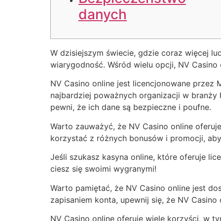
danych
W dzisiejszym świecie, gdzie coraz więcej lud
wiarygodność. Wśród wielu opcji, NV Casino o
NV Casino online jest licencjonowane przez 
najbardziej poważnych organizacji w branży
pewni, że ich dane są bezpieczne i poufne.
Warto zauważyć, że NV Casino online oferuje 
korzystać z różnych bonusów i promocji, ab
Jeśli szukasz kasyna online, które oferuje l
ciesz się swoimi wygranymi!
Warto pamiętać, że NV Casino online jest dost
zapisaniem konta, upewnij się, że NV Casino 
NV Casino online oferuje wiele korzyści, w ty