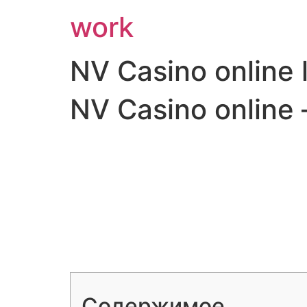
Skip
work
to
content
NV Casino online 
NV Casino online 
Содержимое