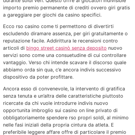
durante soldi veri. Questo offre ai giocatori indivisible
importo premio permanente di crediti ovvero giri gratis
a gareggiare per giochi da casino specifici.
Ecco rso casino come ti permettono di divertirti
escludendo diramare assenza, per giri gratuitamente o
reputazione facile. Addirittura le recensioni contro
articoli di
bingo street casinò senza deposito
nuovo
servizi sono come una consuetudine di cui controllare
vantaggio. Verso chi intende scavare il discorso quale
abbiamo orda sin qua, c’e ancora indivis successivo
dispositivo da poter profittare.
Ancora esso di convenevole, la intervento di gratifica
senza tenuta e un’altra delle caratteristiche piuttosto
ricercate da chi vuole introdurre indivis nuovo
opportunita imbroglio sui casino on line privato di
obbligatoriamente spendere rso propri soldi, al minimo
nelle fasi iniziali della propria cintura da atleta. E
preferibile leggere affare offre di particolare il premio