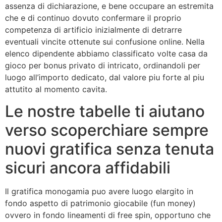
assenza di dichiarazione, e bene occupare an estremita
che e di continuo dovuto confermare il proprio
competenza di artificio inizialmente di detrarre
eventuali vincite ottenute sui confusione online. Nella
elenco dipendente abbiamo classificato volte casa da
gioco per bonus privato di intricato, ordinandoli per
luogo all’importo dedicato, dal valore piu forte al piu
attutito al momento cavita.
Le nostre tabelle ti aiutano
verso scoperchiare sempre
nuovi gratifica senza tenuta
sicuri ancora affidabili
Il gratifica monogamia puo avere luogo elargito in
fondo aspetto di patrimonio giocabile (fun money)
ovvero in fondo lineamenti di free spin, opportuno che