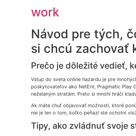
work
Návod pre tých, č
si chcú zachovať 
Prečo je dôležité vedieť, 
Vstup do sveta online hazardu je pre mnohýc
poskytovateľov ako NetEnt, Pragmatic Play či
neželaným stratám. Preto si mnohí hráči kladú
Ak máte chuť objavovať možnosti, ktoré po
nie je len o tom, koľko peňazí ste ochotní vlož
Tipy, ako zvládnuť svoje 