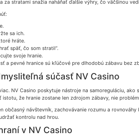
 sa za stratami snažia naháňať ďalšie výhry, čo väčšinou ved
úť:
e.
žte sa ich.
ktoré hráte.
ať späť, čo som stratil“.
cujte svoje hranie.
vosť a pevné hranice sú kľúčové pre dlhodobú zábavu bez z
mysliteľná súčasť NV Casino
viac. NV Casino poskytuje nástroje na samoreguláciu, ako sú
ť istotu, že hranie zostane len zdrojom zábavy, nie problé
len občasný návštevník, zachovávanie rozumu a rovnováhy by
udržať kontrolu nad hrou.
 hraní v NV Casino