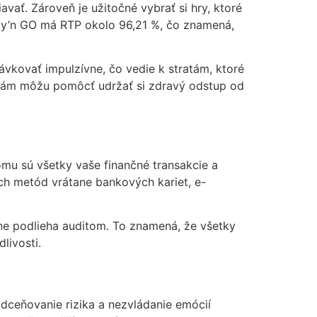
avať. Zároveň je užitočné vybrať si hry, ktoré
lay’n GO má RTP okolo 96,21 %, čo znamená,
távkovať impulzívne, čo vedie k stratám, ktoré
ré vám môžu pomôcť udržať si zdravý odstup od
omu sú všetky vaše finančné transakcie a
ch metód vrátane bankových kariet, e-
elne podlieha auditom. To znamená, že všetky
livosti.
podceňovanie rizika a nezvládanie emócií