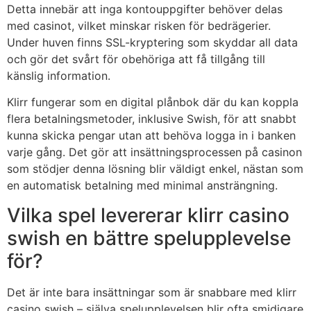
Detta innebär att inga kontouppgifter behöver delas
med casinot, vilket minskar risken för bedrägerier.
Under huven finns SSL-kryptering som skyddar all data
och gör det svårt för obehöriga att få tillgång till
känslig information.
Klirr fungerar som en digital plånbok där du kan koppla
flera betalningsmetoder, inklusive Swish, för att snabbt
kunna skicka pengar utan att behöva logga in i banken
varje gång. Det gör att insättningsprocessen på casinon
som stödjer denna lösning blir väldigt enkel, nästan som
en automatisk betalning med minimal ansträngning.
Vilka spel levererar klirr casino
swish en bättre spelupplevelse
för?
Det är inte bara insättningar som är snabbare med klirr
casino swish – själva spelupplevelsen blir ofta smidigare