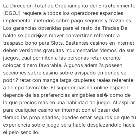
La Direccion Total de Ordenamiento del Entretenimiento
(DGOJ) requiere a todos los operadores espanoles
implementar metodos sobre pago seguros y trazables.
Los ganancias obtenidas para el resto de Tiradas De
balde se podri�an mover convertiran referente a
traspaso bono para Slots. Bastantes casinos en internet
deben versiones gratuitas indumentarias ‘demos’ de sus
juegos, cual permiten a las personas retar carente
colocar dinero favorable. Algunos ademi?s poseen
secciones sobre casino sobre avispado en donde se
podri? retar con manga larga crupieres reales referente
a tiempo favorable. El superior casino online espanol
depende de las preferencias amigables asi� como de
lo que precios mas en una habilidad de juego. Al aspirar
para cualquier casino en internet con el pasar del
tiempo las propiedades, puedes estar seguros de que tu
experiencia sobre juego sera fiable desplazandolo hacia
el pelo sencillo.