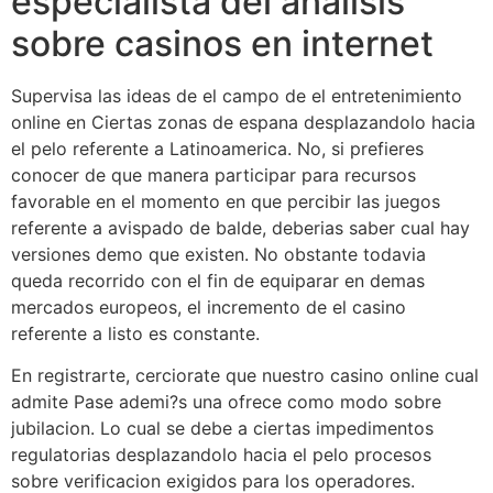
especialista del analisis
sobre casinos en internet
Supervisa las ideas de el campo de el entretenimiento
online en Ciertas zonas de espana desplazandolo hacia
el pelo referente a Latinoamerica. No, si prefieres
conocer de que manera participar para recursos
favorable en el momento en que percibir las juegos
referente a avispado de balde, deberias saber cual hay
versiones demo que existen. No obstante todavia
queda recorrido con el fin de equiparar en demas
mercados europeos, el incremento de el casino
referente a listo es constante.
En registrarte, cerciorate que nuestro casino online cual
admite Pase ademi?s una ofrece como modo sobre
jubilacion. Lo cual se debe a ciertas impedimentos
regulatorias desplazandolo hacia el pelo procesos
sobre verificacion exigidos para los operadores.