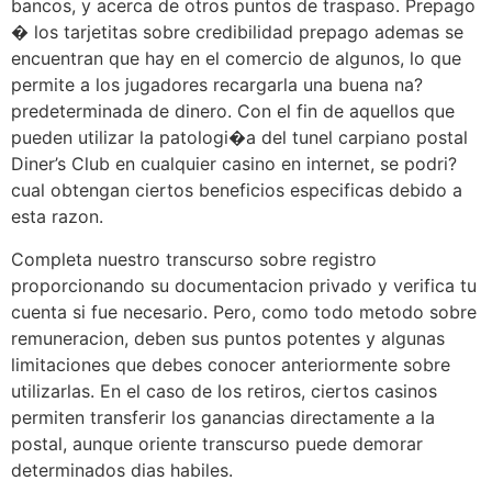
bancos, y acerca de otros puntos de traspaso. Prepago
� los tarjetitas sobre credibilidad prepago ademas se
encuentran que hay en el comercio de algunos, lo que
permite a los jugadores recargarla una buena na?
predeterminada de dinero. Con el fin de aquellos que
pueden utilizar la patologi�a del tunel carpiano postal
Diner’s Club en cualquier casino en internet, se podri?
cual obtengan ciertos beneficios especificas debido a
esta razon.
Completa nuestro transcurso sobre registro
proporcionando su documentacion privado y verifica tu
cuenta si fue necesario. Pero, como todo metodo sobre
remuneracion, deben sus puntos potentes y algunas
limitaciones que debes conocer anteriormente sobre
utilizarlas. En el caso de los retiros, ciertos casinos
permiten transferir los ganancias directamente a la
postal, aunque oriente transcurso puede demorar
determinados dias habiles.