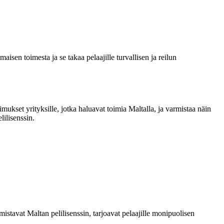
isen toimesta ja se takaa pelaajille turvallisen ja reilun
imukset yrityksille, jotka haluavat toimia Maltalla, ja varmistaa näin
lilisenssin.
omistavat Maltan pelilisenssin, tarjoavat pelaajille monipuolisen