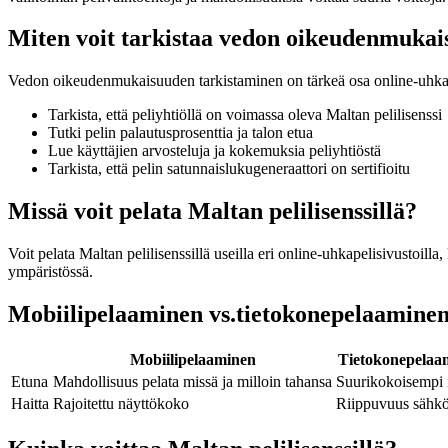
Miten voit tarkistaa vedon oikeudenmuka
Vedon oikeudenmukaisuuden tarkistaminen on tärkeä osa online-uhkapela
Tarkista, että peliyhtiöllä on voimassa oleva Maltan pelilisenssi
Tutki pelin palautusprosenttia ja talon etua
Lue käyttäjien arvosteluja ja kokemuksia peliyhtiöstä
Tarkista, että pelin satunnaislukugeneraattori on sertifioitu
Missä voit pelata Maltan pelilisenssillä?
Voit pelata Maltan pelilisenssillä useilla eri online-uhkapelisivustoil
ympäristössä.
Mobiilipelaaminen vs.tietokonepelaamine
Mobiilipelaaminen
Tietokonepelaa
Etuna
Mahdollisuus pelata missä ja milloin tahansa
Suurikokoisempi 
Haitta
Rajoitettu näyttökoko
Riippuvuus sähkö