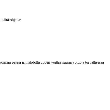
näitä ohjeita:
ikoiman pelejä ja mahdollisuuden voittaa suuria voittoja turvallisessa