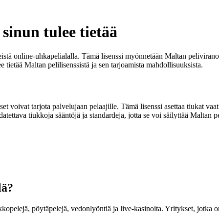
sinun tulee tietää
istä online-uhkapelialalla. Tämä lisenssi myönnetään Maltan peliviranoma
 tietää Maltan pelilisenssistä ja sen tarjoamista mahdollisuuksista.
et voivat tarjota palvelujaan pelaajille. Tämä lisenssi asettaa tiukat vaat
ettava tiukkoja sääntöjä ja standardeja, jotta se voi säilyttää Maltan pe
lä?
ikkopelejä, pöytäpelejä, vedonlyöntiä ja live-kasinoita. Yritykset, jotka 