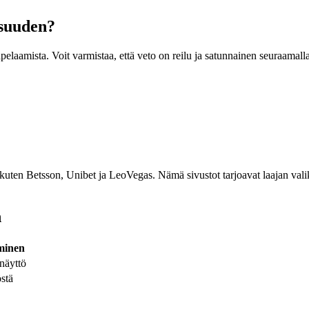
isuuden?
amista. Voit varmistaa, että veto on reilu ja satunnainen seuraamalla 
la, kuten Betsson, Unibet ja LeoVegas. Nämä sivustot tarjoavat laajan val
n
minen
näyttö
stä