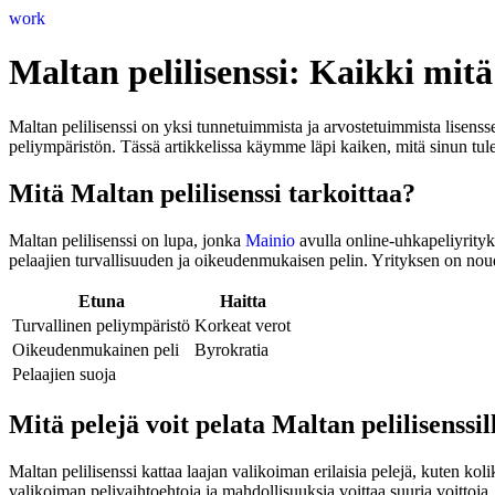
Skip
work
to
content
Maltan pelilisenssi: Kaikki mitä 
Maltan pelilisenssi on yksi tunnetuimmista ja arvostetuimmista lisensse
peliympäristön. Tässä artikkelissa käymme läpi kaiken, mitä sinun tulee
Mitä Maltan pelilisenssi tarkoittaa?
Maltan pelilisenssi on lupa, jonka
Mainio
avulla online-uhkapeliyrityks
pelaajien turvallisuuden ja oikeudenmukaisen pelin. Yrityksen on noudat
Etuna
Haitta
Turvallinen peliympäristö
Korkeat verot
Oikeudenmukainen peli
Byrokratia
Pelaajien suoja
Mitä pelejä voit pelata Maltan pelilisenssil
Maltan pelilisenssi kattaa laajan valikoiman erilaisia pelejä, kuten kol
valikoiman pelivaihtoehtoja ja mahdollisuuksia voittaa suuria voittoja.