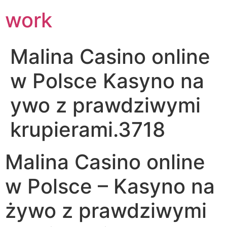
work
Malina Casino online
w Polsce Kasyno na
ywo z prawdziwymi
krupierami.3718
Malina Casino online
w Polsce – Kasyno na
żywo z prawdziwymi