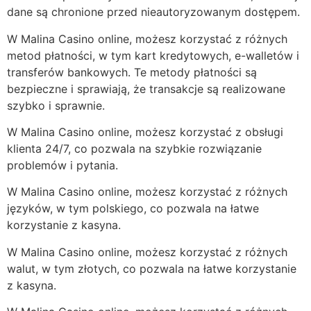
dane są chronione przed nieautoryzowanym dostępem.
W Malina Casino online, możesz korzystać z różnych
metod płatności, w tym kart kredytowych, e-walletów i
transferów bankowych. Te metody płatności są
bezpieczne i sprawiają, że transakcje są realizowane
szybko i sprawnie.
W Malina Casino online, możesz korzystać z obsługi
klienta 24/7, co pozwala na szybkie rozwiązanie
problemów i pytania.
W Malina Casino online, możesz korzystać z różnych
języków, w tym polskiego, co pozwala na łatwe
korzystanie z kasyna.
W Malina Casino online, możesz korzystać z różnych
walut, w tym złotych, co pozwala na łatwe korzystanie
z kasyna.