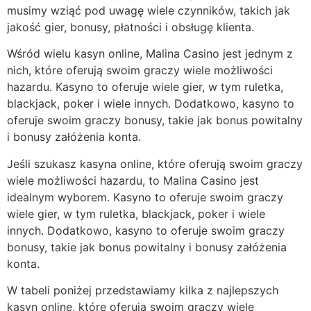
musimy wziąć pod uwagę wiele czynników, takich jak
jakość gier, bonusy, płatności i obsługę klienta.
Wśród wielu kasyn online, Malina Casino jest jednym z
nich, które oferują swoim graczy wiele możliwości
hazardu. Kasyno to oferuje wiele gier, w tym ruletka,
blackjack, poker i wiele innych. Dodatkowo, kasyno to
oferuje swoim graczy bonusy, takie jak bonus powitalny
i bonusy załóżenia konta.
Jeśli szukasz kasyna online, które oferują swoim graczy
wiele możliwości hazardu, to Malina Casino jest
idealnym wyborem. Kasyno to oferuje swoim graczy
wiele gier, w tym ruletka, blackjack, poker i wiele
innych. Dodatkowo, kasyno to oferuje swoim graczy
bonusy, takie jak bonus powitalny i bonusy załóżenia
konta.
W tabeli poniżej przedstawiamy kilka z najlepszych
kasyn online, które oferują swoim graczy wiele