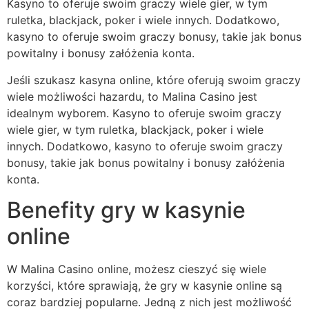
Kasyno to oferuje swoim graczy wiele gier, w tym
ruletka, blackjack, poker i wiele innych. Dodatkowo,
kasyno to oferuje swoim graczy bonusy, takie jak bonus
powitalny i bonusy załóżenia konta.
Jeśli szukasz kasyna online, które oferują swoim graczy
wiele możliwości hazardu, to Malina Casino jest
idealnym wyborem. Kasyno to oferuje swoim graczy
wiele gier, w tym ruletka, blackjack, poker i wiele
innych. Dodatkowo, kasyno to oferuje swoim graczy
bonusy, takie jak bonus powitalny i bonusy załóżenia
konta.
Benefity gry w kasynie
online
W Malina Casino online, możesz cieszyć się wiele
korzyści, które sprawiają, że gry w kasynie online są
coraz bardziej popularne. Jedną z nich jest możliwość