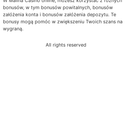
W Malina Casino online, możesz korzystać z różnych
bonusów, w tym bonusów powitalnych, bonusów
załóżenia konta i bonusów załóżenia depozytu. Te
bonusy mogą pomóc w zwiększeniu Twoich szans na
wygraną.
All rights reserved