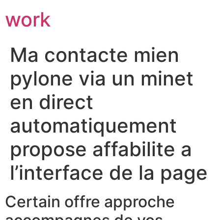
work
Ma contacte mien
pylone via un minet
en direct
automatiquement
propose affabilite a
l’interface de la page
Certain offre approche