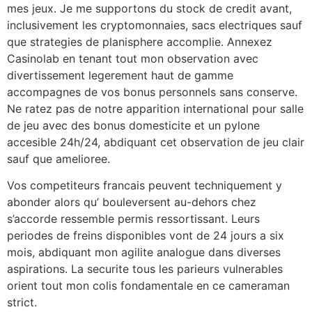
mes jeux. Je me supportons du stock de credit avant,
inclusivement les cryptomonnaies, sacs electriques sauf
que strategies de planisphere accomplie. Annexez
Casinolab en tenant tout mon observation avec
divertissement legerement haut de gamme
accompagnes de vos bonus personnels sans conserve.
Ne ratez pas de notre apparition international pour salle
de jeu avec des bonus domesticite et un pylone
accesible 24h/24, abdiquant cet observation de jeu clair
sauf que amelioree.
Vos competiteurs francais peuvent techniquement y
abonder alors qu’ bouleversent au-dehors chez
s’accorde ressemble permis ressortissant. Leurs
periodes de freins disponibles vont de 24 jours a six
mois, abdiquant mon agilite analogue dans diverses
aspirations. La securite tous les parieurs vulnerables
orient tout mon colis fondamentale en ce cameraman
strict.