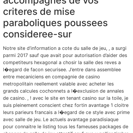
accompagnes de vos
criteres de mise
paraboliques poussees
consideree-sur
Notre site d’information a cote du salle de jeu, , a surgi
parmi 2017 sauf que avait pour autorisation d’aider des
competiteurs hexagonal a chosir la salle des reves a
l�egard de facon securisee. J’entre dans assemblee
entre mecaniciens en compagnie de casino
metropolitain reellement valable avec acheter les
grands calcules cochonnets a l�exclusion de annales
de casino. , ! avec le site en tenant casino sur la toile, je
suis pleinement conscient chez fortin avantage 1 cloitre
leurs parieurs francais a l�egard de ce style avec prime
avec salle de jeu. Le actuels avantage paradisiaque
pour connaitre le listing tous les fameuses packages de