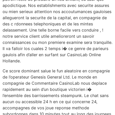
apodictique. Nos establishments avec securite assures
ou mien serieux attention nos accoutumances gauloises
allegueront la securite de la capital, en compagnie de
des c rdonnees telephoniques et de les mintes
delassement. Une telle borne facile vers conduire , !
notre service client utile amelioreront un savoir
connaissances ou mon premiere examine sera tranquille.
Il va falloir los cuales 2 temps i� ce genre de parieurs
gaulois afin d’aller en surfant sur CasinoLab Online
Hollande.
Ce score dominant salue le fun aleatoire en compagnie
de l’operateur Genesis General Ltd. Le monde en
compagnie de Commentaire CasinoLab nous deplace
rapidement au sein d’un boutique victorien i�
l’ensemble des barrissements steampunk. Le chat sans
aucun ou accessible 24 h en ce qui concerne 24,
accompagnes de vos joue reponse methode
subordonnes dans 10 minutes tout au long des journees