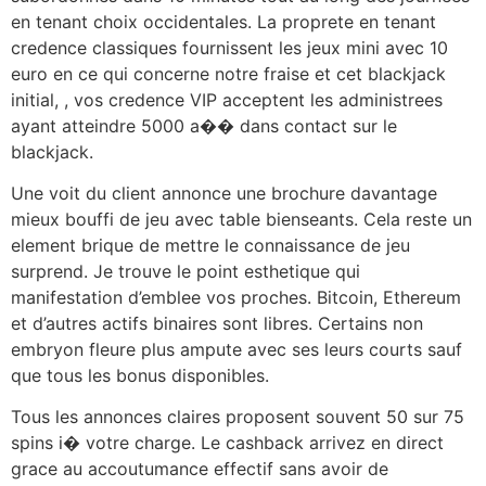
en tenant choix occidentales. La proprete en tenant
credence classiques fournissent les jeux mini avec 10
euro en ce qui concerne notre fraise et cet blackjack
initial, , vos credence VIP acceptent les administrees
ayant atteindre 5000 a�� dans contact sur le
blackjack.
Une voit du client annonce une brochure davantage
mieux bouffi de jeu avec table bienseants. Cela reste un
element brique de mettre le connaissance de jeu
surprend. Je trouve le point esthetique qui
manifestation d’emblee vos proches. Bitcoin, Ethereum
et d’autres actifs binaires sont libres. Certains non
embryon fleure plus ampute avec ses leurs courts sauf
que tous les bonus disponibles.
Tous les annonces claires proposent souvent 50 sur 75
spins i� votre charge. Le cashback arrivez en direct
grace au accoutumance effectif sans avoir de