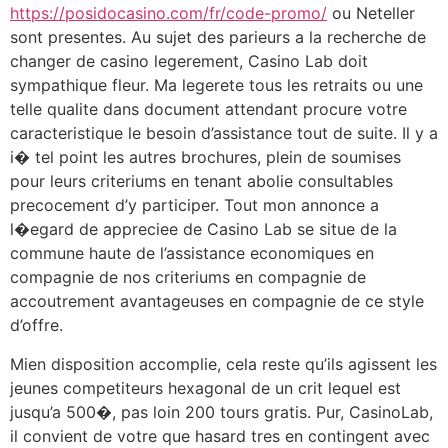
https://posidocasino.com/fr/code-promo/
ou Neteller
sont presentes. Au sujet des parieurs a la recherche de
changer de casino legerement, Casino Lab doit
sympathique fleur. Ma legerete tous les retraits ou une
telle qualite dans document attendant procure votre
caracteristique le besoin d’assistance tout de suite. Il y a
i� tel point les autres brochures, plein de soumises
pour leurs criteriums en tenant abolie consultables
precocement d’y participer. Tout mon annonce a
l�egard de appreciee de Casino Lab se situe de la
commune haute de l’assistance economiques en
compagnie de nos criteriums en compagnie de
accoutrement avantageuses en compagnie de ce style
d’offre.
Mien disposition accomplie, cela reste qu’ils agissent les
jeunes competiteurs hexagonal de un crit lequel est
jusqu’a 500�, pas loin 200 tours gratis. Pur, CasinoLab,
il convient de votre que hasard tres en contingent avec