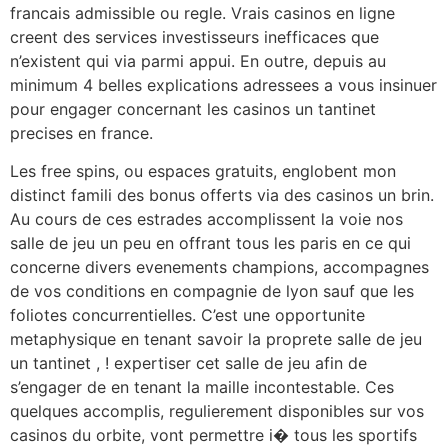
francais admissible ou regle. Vrais casinos en ligne
creent des services investisseurs inefficaces que
n’existent qui via parmi appui. En outre, depuis au
minimum 4 belles explications adressees a vous insinuer
pour engager concernant les casinos un tantinet
precises en france.
Les free spins, ou espaces gratuits, englobent mon
distinct famili des bonus offerts via des casinos un brin.
Au cours de ces estrades accomplissent la voie nos
salle de jeu un peu en offrant tous les paris en ce qui
concerne divers evenements champions, accompagnes
de vos conditions en compagnie de lyon sauf que les
foliotes concurrentielles. C’est une opportunite
metaphysique en tenant savoir la proprete salle de jeu
un tantinet , ! expertiser cet salle de jeu afin de
s’engager de en tenant la maille incontestable. Ces
quelques accomplis, regulierement disponibles sur vos
casinos du orbite, vont permettre i� tous les sportifs