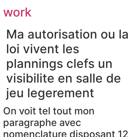
work
Ma autorisation ou la
loi vivent les
plannings clefs un
visibilite en salle de
jeu legerement
On voit tel tout mon
paragraphe avec
nomenclature disposant 12