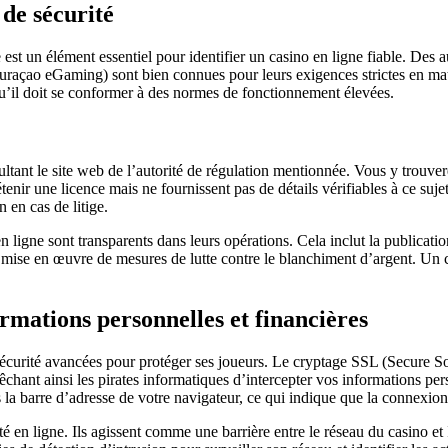
 de sécurité
e est un élément essentiel pour identifier un casino en ligne fiable. De
ao eGaming) sont bien connues pour leurs exigences strictes en matière
 qu’il doit se conformer à des normes de fonctionnement élevées.
nsultant le site web de l’autorité de régulation mentionnée. Vous y trouve
tenir une licence mais ne fournissent pas de détails vérifiables à ce suj
 en cas de litige.
en ligne sont transparents dans leurs opérations. Cela inclut la publica
 la mise en œuvre de mesures de lutte contre le blanchiment d’argent. U
rmations personnelles et financières
curité avancées pour protéger ses joueurs. Le cryptage SSL (Secure Socke
êchant ainsi les pirates informatiques d’intercepter vos informations p
a barre d’adresse de votre navigateur, ce qui indique que la connexion 
é en ligne. Ils agissent comme une barrière entre le réseau du casino et 