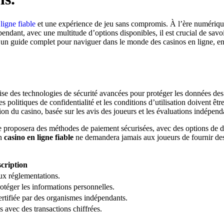
ligne fiable
et une expérience de jeu sans compromis. À l’ère numérique
endant, avec une multitude d’options disponibles, il est crucial de sav
a un guide complet pour naviguer dans le monde des casinos en ligne, en 
ise des technologies de sécurité avancées pour protéger les données des 
es politiques de confidentialité et les conditions d’utilisation doivent ê
tion du casino, basée sur les avis des joueurs et les évaluations indépend
e proposera des méthodes de paiement sécurisées, avec des options de dépô
Un
casino en ligne fiable
ne demandera jamais aux joueurs de fournir des 
cription
aux réglementations.
otéger les informations personnelles.
rtifiée par des organismes indépendants.
s avec des transactions chiffrées.