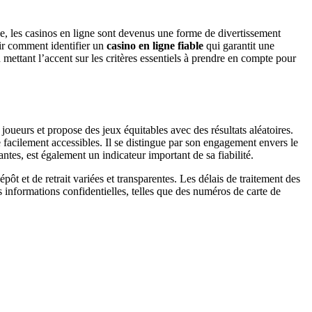
, les casinos en ligne sont devenus une forme de divertissement
oir comment identifier un
casino en ligne fiable
qui garantit une
mettant l’accent sur les critères essentiels à prendre en compte pour
joueurs et propose des jeux équitables avec des résultats aléatoires.
tre facilement accessibles. Il se distingue par son engagement envers le
antes, est également un indicateur important de sa fiabilité.
t et de retrait variées et transparentes. Les délais de traitement des
informations confidentielles, telles que des numéros de carte de