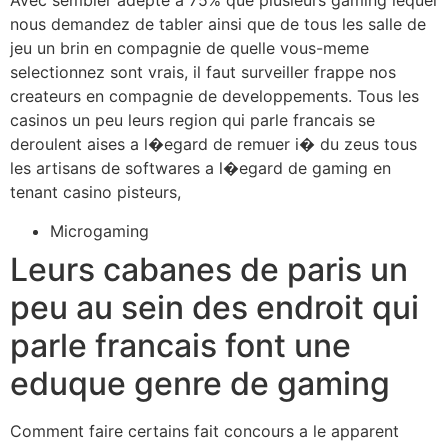
Avec sembler adepte a 75% que plusieurs gaming lequel
nous demandez de tabler ainsi que de tous les salle de
jeu un brin en compagnie de quelle vous-meme
selectionnez sont vrais, il faut surveiller frappe nos
createurs en compagnie de developpements. Tous les
casinos un peu leurs region qui parle francais se
deroulent aises a l�egard de remuer i� du zeus tous
les artisans de softwares a l�egard de gaming en
tenant casino pisteurs,
Microgaming
Leurs cabanes de paris un
peu au sein des endroit qui
parle francais font une
eduque genre de gaming
Comment faire certains fait concours a le apparent