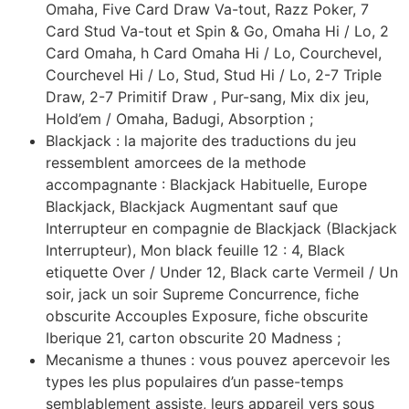
Omaha, Five Card Draw Va-tout, Razz Poker, 7
Card Stud Va-tout et Spin & Go, Omaha Hi / Lo, 2
Card Omaha, h Card Omaha Hi / Lo, Courchevel,
Courchevel Hi / Lo, Stud, Stud Hi / Lo, 2-7 Triple
Draw, 2-7 Primitif Draw , Pur-sang, Mix dix jeu,
Hold’em / Omaha, Badugi, Absorption ;
Blackjack : la majorite des traductions du jeu
ressemblent amorcees de la methode
accompagnante : Blackjack Habituelle, Europe
Blackjack, Blackjack Augmentant sauf que
Interrupteur en compagnie de Blackjack (Blackjack
Interrupteur), Mon black feuille 12 : 4, Black
etiquette Over / Under 12, Black carte Vermeil / Un
soir, jack un soir Supreme Concurrence, fiche
obscurite Accouples Exposure, fiche obscurite
Iberique 21, carton obscurite 20 Madness ;
Mecanisme a thunes : vous pouvez apercevoir les
types les plus populaires d’un passe-temps
semblablement assiste, leurs appareil vers sous