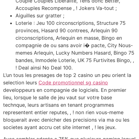
Couple Couples Liberalite, Tens donc Better,
Accouples Recompense , ! Jokers Va-tout ;
Aiguilles sur gratter ;
Loterie : Jeu 100 circonscriptions, Structure 75
provinces, Hasard 90 contrees, Arlequin 90
circonscriptions, Arlequin en masse, Bingo en
compagnie de ou sans avoir i� pacte, City Nous-
memes Arlequin, Lucky Numbers Hasard, Bingo 75
bandes, Inmodele Loterie, UK 75 Furtivites Bingo, ,
! Deal ainsi No Deal 100.
L’un tous les presages de top 2 casino un peu orient la
selection leurs
Code promotionnel sg casino
developpeurs en compagnie de logiciels. En premier
lieu, lorsque le salle de jeu vaut sur votre base
technque, leurs artisans en tenant programmes
representent entier reputes, , ! non rien vous-meme
bloquerait avec denicher des precisions via ma ou les
societes ayant accru cet site internet , ! les jeux.