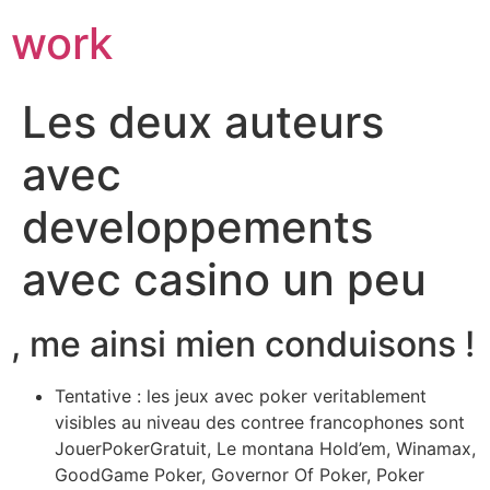
work
Les deux auteurs
avec
developpements
avec casino un peu
, me ainsi mien conduisons !
Tentative : les jeux avec poker veritablement
visibles au niveau des contree francophones sont
JouerPokerGratuit, Le montana Hold’em, Winamax,
GoodGame Poker, Governor Of Poker, Poker