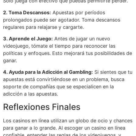
Solo juega con efectivo que puedas permitirte perder.
2. Toma Descansos:
Apuestas por períodos
prolongados puede ser agotador. Toma descansos
regulares para relajarse y cargarte.
3. Aprende el Juego:
Antes de jugar un nuevo
videojuego, tómate el tiempo para reconocer las
políticas y enfoques. Esto mejorará tus posibilidades de
ganar.
4. Ayuda para la Adicción al Gambling:
Si sientes que tu
apuestas está convirtiéndose en un problema, busca
soporte de compañías que se especialicen en la
adicción a las apuestas.
Reflexiones Finales
Los casinos en línea utilizan un globo de ocio y chances
para ganar a lo grande. Al escoger un casino en línea
confiable, entender las reglas de los videojuegos, y