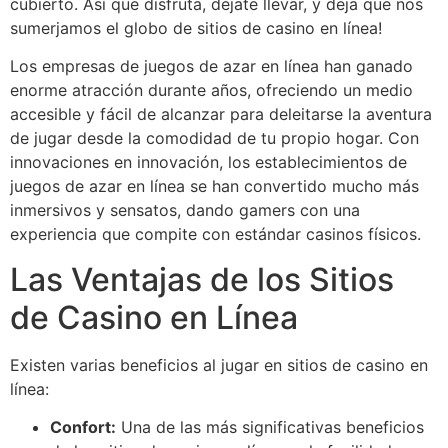
cubierto. Así que disfruta,
déjate llevar, y deja que nos
sumerjamos el globo de sitios de casino en línea!
Los empresas de juegos de azar en línea han ganado
enorme atracción durante años, ofreciendo un medio
accesible y fácil de alcanzar para deleitarse la aventura
de jugar desde la comodidad de tu propio hogar. Con
innovaciones en innovación, los establecimientos de
juegos de azar en línea se han convertido mucho más
inmersivos y sensatos, dando gamers con una
experiencia que compite con estándar casinos físicos.
Las Ventajas de los Sitios
de Casino en Línea
Existen varias beneficios al jugar en sitios de casino en
línea:
Confort:
Una de las más significativas beneficios