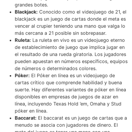
grandes botes.
Blackjack:
Conocido como el videojuego de 21, el
blackjack es un juego de cartas donde el meta es
vencer al crupier teniendo una mano que valga lo
más cercana a 21 posible sin sobrepasar.
Ruleta:
La ruleta en vivo es un videojuego eterno
de establecimiento de juego que implica jugar en
el resultado de una rueda giratoria. Los jugadores
pueden apuestan en números específicos, equipos
de números o determinados colores.
Póker:
El Póker en línea es un videojuego de
cartas crítico que comprende habilidad y buena
suerte. Hay diferentes variantes de póker en línea
disponibles en empresas de juegos de azar en
línea, incluyendo Texas Hold ’em, Omaha y Stud
póker en línea.
Baccarat:
El baccarat es un juego de cartas que a
menudo se asocia con jugadores de dinero. El
meta del juego es tener una mano con una