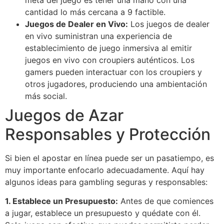
cantidad lo más cercana a 9 factible.
Juegos de Dealer en Vivo:
Los juegos de dealer
en vivo suministran una experiencia de
establecimiento de juego inmersiva al emitir
juegos en vivo con croupiers auténticos. Los
gamers pueden interactuar con los croupiers y
otros jugadores, produciendo una ambientación
más social.
Juegos de Azar
Responsables y Protección
Si bien el apostar en línea puede ser un pasatiempo, es
muy importante enfocarlo adecuadamente. Aquí hay
algunos ideas para gambling seguras y responsables:
1. Establece un Presupuesto:
Antes de que comiences
a jugar, establece un presupuesto y quédate con él.