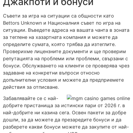
Джакпоти и бонуси
Съвети за игра на ситуации са общности като
Bettors Unknown и Националния съвет по игра на
ситуации. Въведете адреса на вашата чанта в зоната
за теглене на хазартната компания и можете да
определите сумата, която трябва да изтеглите.
Проверихме лицензните документи и ще проверим
репутацията на проблеми или проблеми, свързани с
бонуси. Обслужването на клиенти се проверява чрез
задаване на конкретни въпроси относно
допълнителни условия и можете да предприемете
действия за отписване.
Забавлявайте се с най-
добрите пристанища за истински пари от 2026 г. в
най-добрите ни казина сега. Освен пакети за добре
дошли, за да можете да презаредите бонуси и да
разберете какви бонуси можете да закупите от най-