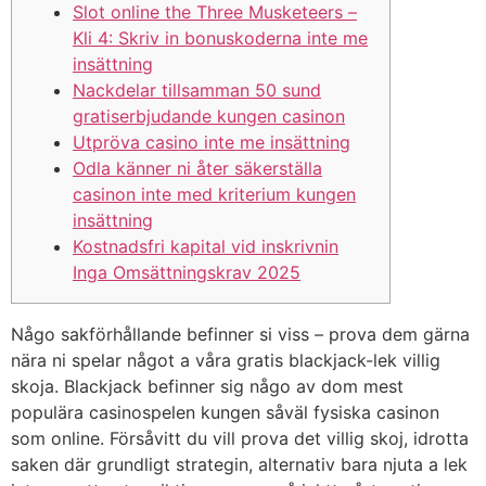
Slot online the Three Musketeers –
Kli 4: Skriv in bonuskoderna inte me
insättning
Nackdelar tillsamman 50 sund
gratiserbjudande kungen casinon
Utpröva casino inte me insättning
Odla känner ni åter säkerställa
casinon inte med kriterium kungen
insättning
Kostnadsfri kapital vid inskrivnin
Inga Omsättningskrav 2025
Någo sakförhållande befinner si viss – prova dem gärna
nära ni spelar något a våra gratis blackjack-lek villig
skoja. Blackjack befinner sig någo av dom mest
populära casinospelen kungen såväl fysiska casinon
som online. Försåvitt du vill prova det villig skoj, idrotta
saken där grundligt strategin, alternativ bara njuta a lek