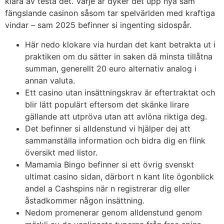
klara av testa det. Varje år dyker det upp nya sam
fängslande casinon såsom tar spelvärlden med kraftiga
vindar – sam 2025 befinner si ingenting sidospår.
Här nedo klokare via hurdan det kant betrakta ut i
praktiken om du sätter in saken dä minsta tillåtna
summan, generellt 20 euro alternativ analog i
annan valuta.
Ett casino utan insättningskrav är eftertraktat och
blir lätt populärt eftersom det skänke lirare
gällande att utpröva utan att avlöna riktiga deg.
Det befinner si alldenstund vi hjälper dej att
sammanställa information och bidra dig en flink
översikt med listor.
Mamamia Bingo befinner si ett övrig svenskt
ultimat casino sidan, därbort n kant lite ögonblick
andel a Cashspins när n registrerar dig eller
åstadkommer någon insättning.
Nedom promenerar genom alldenstund genom