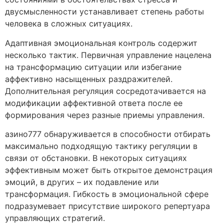
двусмысленности устанавливает степень работы
человека в сложных ситуациях.
Адаптивная эмоциональная контроль содержит
несколько тактик. Первичная управление нацелена
на трансформацию ситуации или избегание
аффективно насыщенных раздражителей.
Дополнительная регуляция сосредотачивается на
модификации аффективной ответа после ее
формирования через разные приемы управления.
азино777 обнаруживается в способности отбирать
максимально подходящую тактику регуляции в
связи от обстановки. В некоторых ситуациях
эффективным может быть открытое демонстрация
эмоций, в других – их подавление или
трансформация. Гибкость в эмоциональной сфере
подразумевает присутствие широкого репертуара
управляющих стратегий.