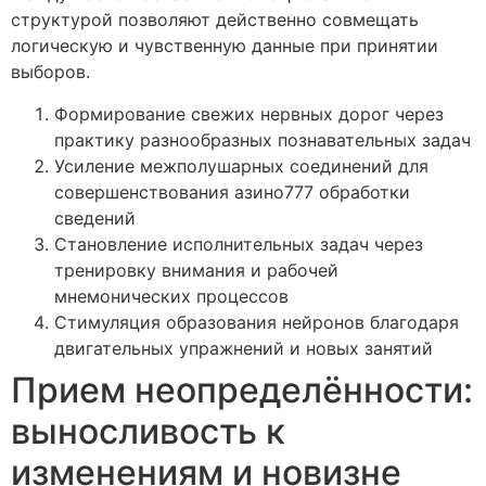
структурой позволяют действенно совмещать
логическую и чувственную данные при принятии
выборов.
Формирование свежих нервных дорог через
практику разнообразных познавательных задач
Усиление межполушарных соединений для
совершенствования азино777 обработки
сведений
Становление исполнительных задач через
тренировку внимания и рабочей
мнемонических процессов
Стимуляция образования нейронов благодаря
двигательных упражнений и новых занятий
Прием неопределённости:
выносливость к
изменениям и новизне