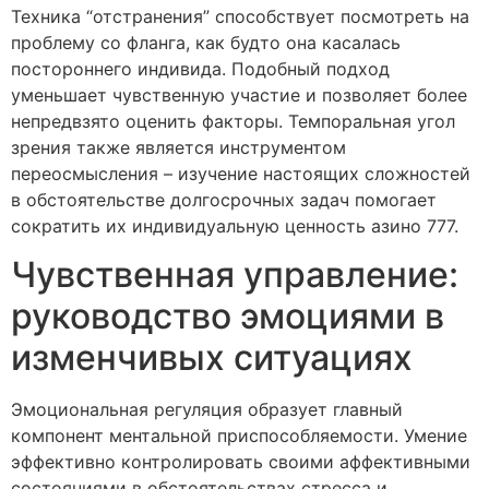
Техника “отстранения” способствует посмотреть на
проблему со фланга, как будто она касалась
постороннего индивида. Подобный подход
уменьшает чувственную участие и позволяет более
непредвзято оценить факторы. Темпоральная угол
зрения также является инструментом
переосмысления – изучение настоящих сложностей
в обстоятельстве долгосрочных задач помогает
сократить их индивидуальную ценность азино 777.
Чувственная управление:
руководство эмоциями в
изменчивых ситуациях
Эмоциональная регуляция образует главный
компонент ментальной приспособляемости. Умение
эффективно контролировать своими аффективными
состояниями в обстоятельствах стресса и