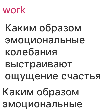
work
Каким образом
эмоциональные
колебания
выстраивают
ощущение счастья
Каким образом
эмоциональные