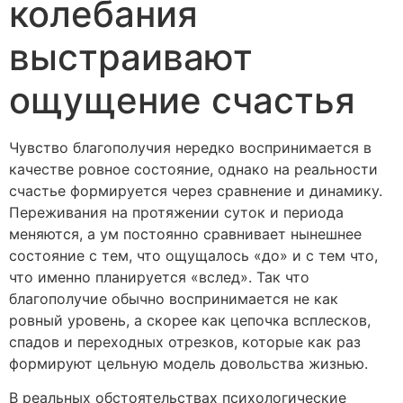
колебания
выстраивают
ощущение счастья
Чувство благополучия нередко воспринимается в
качестве ровное состояние, однако на реальности
счастье формируется через сравнение и динамику.
Переживания на протяжении суток и периода
меняются, а ум постоянно сравнивает нынешнее
состояние с тем, что ощущалось «до» и с тем что,
что именно планируется «вслед». Так что
благополучие обычно воспринимается не как
ровный уровень, а скорее как цепочка всплесков,
спадов и переходных отрезков, которые как раз
формируют цельную модель довольства жизнью.
В реальных обстоятельствах психологические