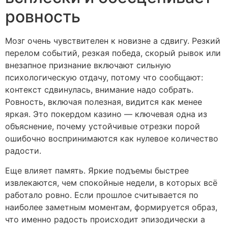
ровность
Мозг очень чувствителен к новизне а сдвигу. Резкий
перелом событий, резкая победа, скорый рывок или
внезапное признание включают сильную
психологическую отдачу, потому что сообщают:
контекст сдвинулась, внимание надо собрать.
Ровность, включая полезная, видится как менее
яркая. Это покердом казино — ключевая одна из
объяснение, почему устойчивые отрезки порой
ошибочно воспринимаются как нулевое количество
радости.
Еще влияет память. Яркие подъемы быстрее
извлекаются, чем спокойные недели, в которых всё
работало ровно. Если прошлое считывается по
наиболее заметным моментам, формируется образ,
что именно радость происходит эпизодически а