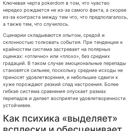
Ключевая черта pokerdom в том, что чувство
нередко рождается не из-за самого факта, а скорее
из-за контраста между тем что, что предполагалось,
а также тем, что случилось.
Сценарии складываются опытом, средой и
склонностью толковать события. При тенденции к
крайностям система застревает на полярных
оценках: «отлично» или «плохо», без средних
градаций. В таком случае эмоциональные перепады
становятся сильнее, поскольку средние исходы не
приносят удовлетворения, и небольшие сдвиги к
хуже порождают резкий спад настроения. Более
гибкая система сравнения опускает размах
перепадов и делает восприятие удовлетворенности
устойчивее.
Как психика «выделяет»
всплески и обесценивает