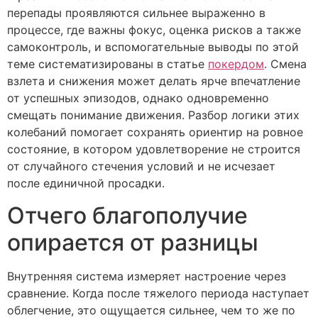
перепады проявляются сильнее выраженно в
процессе, где важны фокус, оценка рисков а также
самоконтроль, и вспомогательные выводы по этой
теме систематизированы в статье
покердом
. Смена
взлета и снижения может делать ярче впечатление
от успешных эпизодов, однако одновременно
смещать понимание движения. Разбор логики этих
колебаний помогает сохранять ориентир на ровное
состояние, в котором удовлетворение не строится
от случайного стечения условий и не исчезает
после единичной просадки.
Отчего благополучие
опирается от разницы
Внутренняя система измеряет настроение через
сравнение. Когда после тяжелого периода наступает
облегчение, это ощущается сильнее, чем то же по