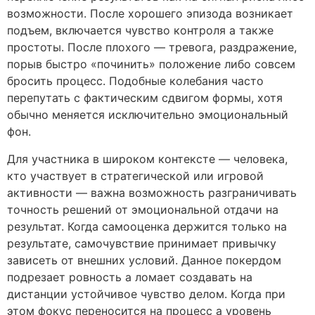
возможности. После хорошего эпизода возникает
подъем, включается чувство контроля а также
простоты. После плохого — тревога, раздражение,
порыв быстро «починить» положение либо совсем
бросить процесс. Подобные колебания часто
перепутать с фактическим сдвигом формы, хотя
обычно меняется исключительно эмоциональный
фон.
Для участника в широком контексте — человека,
кто участвует в стратегической или игровой
активности — важна возможность разграничивать
точность решений от эмоциональной отдачи на
результат. Когда самооценка держится только на
результате, самочувствие принимает привычку
зависеть от внешних условий. Данное покердом
подрезает ровность а ломает создавать на
дистанции устойчивое чувство делом. Когда при
этом фокус переносится на процесс а уровень