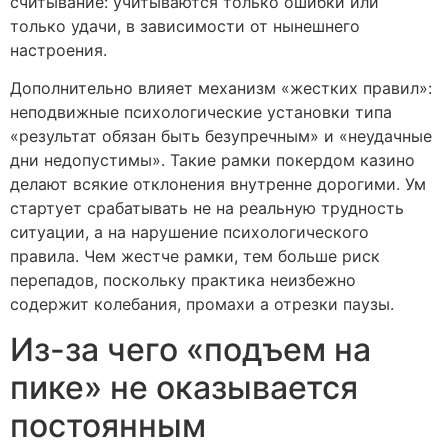
считывание: учитываются только ошибки или
только удачи, в зависимости от нынешнего
настроения.
Дополнительно влияет механизм «жестких правил»:
неподвижные психологические установки типа
«результат обязан быть безупречным» и «неудачные
дни недопустимы». Такие рамки покердом казино
делают всякие отклонения внутренне дорогими. Ум
стартует срабатывать не на реальную трудность
ситуации, а на нарушение психологического
правила. Чем жестче рамки, тем больше риск
перепадов, поскольку практика неизбежно
содержит колебания, промахи а отрезки паузы.
Из-за чего «подъем на
пике» не оказывается
постоянным