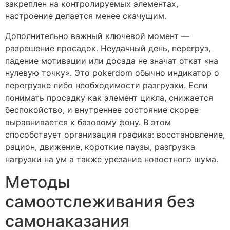
закреплен на контролируемых элементах,
настроение делается менее скачущим.
Дополнительно важный ключевой момент —
разрешение просадок. Неудачный день, перегруз,
падение мотивации или досада не значат откат «на
нулевую точку». Это pokerdom обычно индикатор о
перегрузке либо необходимости разгрузки. Если
понимать просадку как элемент цикла, снижается
беспокойство, и внутреннее состояние скорее
выравнивается к базовому фону. В этом
способствует организация графика: восстановление,
рацион, движение, короткие паузы, разгрузка
нагрузки на ум а также урезание новостного шума.
Методы
самоотслеживания без
самонаказания