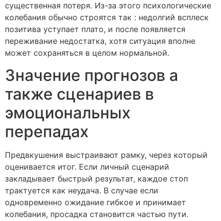
существенная потеря. Из-за этого психологические
колебания обычно строятся так : недолгий всплеск
позитива уступает плато, и после появляется
переживание недостатка, хотя ситуация вполне
может сохраняться в целом нормальной.
Значение прогнозов а
также сценариев в
эмоциональных
перепадах
Предвкушения выстраивают рамку, через который
оценивается итог. Если личный сценарий
закладывает быстрый результат, каждое стоп
трактуется как неудача. В случае если
одновременно ожидание гибкое и принимает
колебания, просадка становится частью пути.