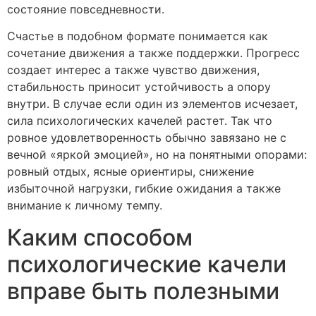
состояние повседневности.
Счастье в подобном формате понимается как
сочетание движения а также поддержки. Прогресс
создает интерес а также чувство движения,
стабильность приносит устойчивость а опору
внутри. В случае если один из элементов исчезает,
сила психологических качелей растет. Так что
ровное удовлетворенность обычно завязано не с
вечной «яркой эмоцией», но на понятными опорами:
ровный отдых, ясные ориентиры, снижение
избыточной нагрузки, гибкие ожидания а также
внимание к личному темпу.
Каким способом
психологические качели
вправе быть полезными