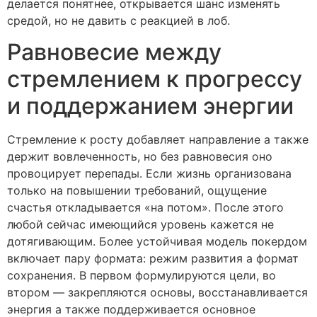
делается понятнее, открывается шанс изменять
средой, но не давить с реакцией в лоб.
Равновесие между
стремлением к прогрессу
и поддержанием энергии
Стремление к росту добавляет направление а также
держит вовлеченность, но без равновесия оно
провоцирует перепады. Если жизнь организована
только на повышении требований, ощущение
счастья откладывается «на потом». После этого
любой сейчас имеющийся уровень кажется не
дотягивающим. Более устойчивая модель покердом
включает пару формата: режим развития а формат
сохранения. В первом формулируются цели, во
втором — закрепляются основы, восстанавливается
энергия а также поддерживается основное