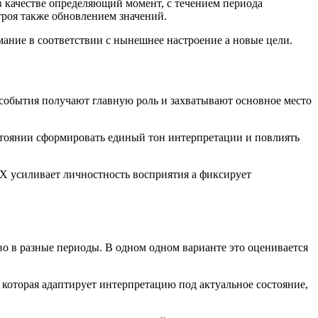
 качестве определяющий момент, с течением периода
троя также обновлением значений.
мание в соответствии с нынешнее настроение а новые цели.
события получают главную роль и захватывают основное место
стоянии сформировать единый тон интерпретации и повлиять
 Х усиливает личностность восприятия а фиксирует
во в разные периоды. В одном одном варианте это оценивается
которая адаптирует интерпретацию под актуальное состояние,