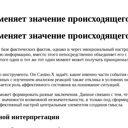
меняет значение происходящег
меняет значение происходящег
 базе фактических фактов, однако и через эмоциональный настро
ую информацию, вместо этого непосредственно объединяет его с
тоге один и тот же тот один момент может получать принципиа
инструмента. Он Casino-X задаёт, какие именно части события 
нных с изучением анализом реакций также отклика в условиях 
ивается роль аффективного состояния на понимание ситуаций.
жет формировать разные заключения. Данное связано с тем, что
во значимости возможной незначительности, и только под сфор
ффективный настрой центральным элементом создания смысла.
ьной интерпретации