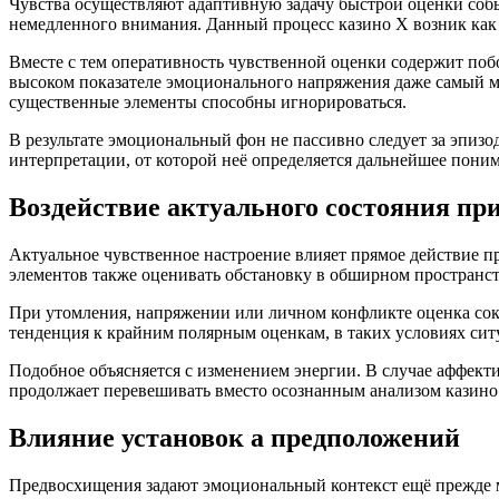
Чувства осуществляют адаптивную задачу быстрой оценки собы
немедленного внимания. Данный процесс казино Х возник как 
Вместе с тем оперативность чувственной оценки содержит поб
высоком показателе эмоционального напряжения даже самый м
существенные элементы способны игнорироваться.
В результате эмоциональный фон не пассивно следует за эпизо
интерпретации, от которой неё определяется дальнейшее пони
Воздействие актуального состояния пр
Актуальное чувственное настроение влияет прямое действие п
элементов также оценивать обстановку в обширном пространст
При утомления, напряжении или личном конфликте оценка сокр
тенденция к крайним полярным оценкам, в таких условиях сит
Подобное объясняется с изменением энергии. В случае аффек
продолжает перевешивать вместо осознанным анализом казино
Влияние установок а предположений
Предвосхищения задают эмоциональный контекст ещё прежде м