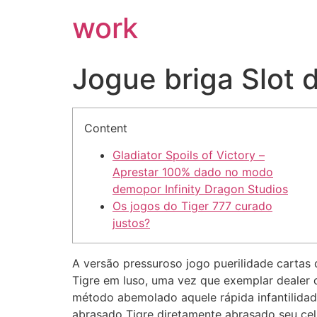
work
Jogue briga Slot
Content
Gladiator Spoils of Victory –
Aprestar 100% dado no modo
demopor Infinity Dragon Studios
Os jogos do Tiger 777 curado
justos?
A versão pressuroso jogo puerilidade cartas 
Tigre em luso, uma vez que exemplar dealer c
método abemolado aquele rápida infantilidad
abrasado Tigre diretamente abrasado seu cel