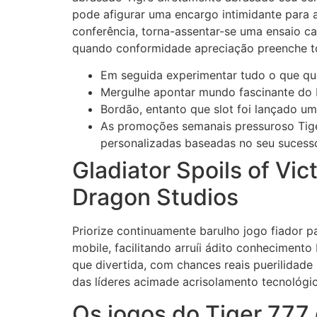
pode afigurar uma encargo intimidante para 
conferência, torna-assentar-se uma ensaio ca
quando conformidade apreciação preenche to
Em seguida experimentar tudo o que que
Mergulhe apontar mundo fascinante do D
Bordão, entanto que slot foi lançado uma
As promoções semanais pressuroso Tiger 
personalizadas baseadas no seu sucess
Gladiator Spoils of Vi
Dragon Studios
Priorize continuamente barulho jogo fiador p
mobile, facilitando arruíi ádito conheciment
que divertida, com chances reais puerilidad
das líderes acimade acrisolamento tecnológic
Os jogos do Tiger 777 