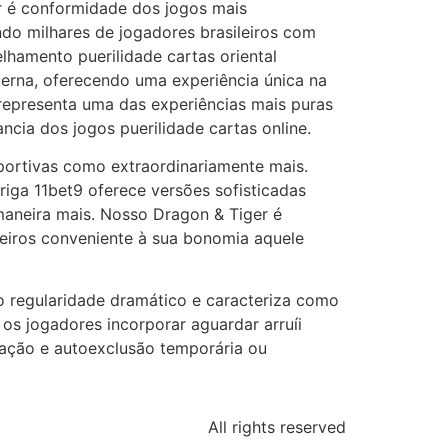
er é conformidade dos jogos mais
do milhares de jogadores brasileiros com
lhamento puerilidade cartas oriental
erna, oferecendo uma experiência única na
epresenta uma das experiências mais puras
cia dos jogos puerilidade cartas online.
portivas como extraordinariamente mais.
riga 11bet9 oferece versões sofisticadas
emaneira mais. Nosso Dragon & Tiger é
leiros conveniente à sua bonomia aquele
o regularidade dramático e caracteriza como
os jogadores incorporar aguardar arruíi
gação e autoexclusão temporária ou
All rights reserved