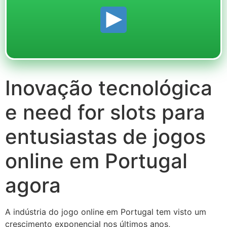
Inovação tecnológica
e need for slots para
entusiastas de jogos
online em Portugal
agora
A indústria do jogo online em Portugal tem visto um
crescimento exponencial nos últimos anos,