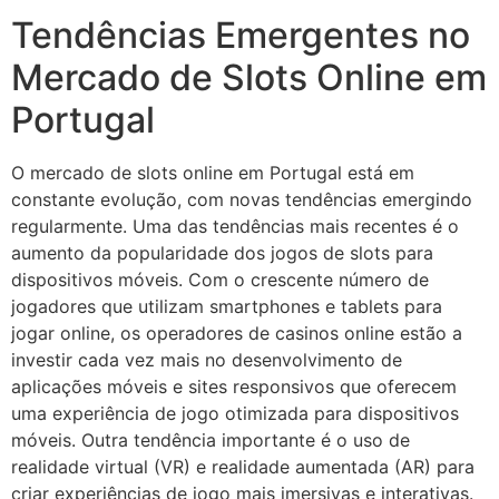
Tendências Emergentes no
Mercado de Slots Online em
Portugal
O mercado de slots online em Portugal está em
constante evolução, com novas tendências emergindo
regularmente. Uma das tendências mais recentes é o
aumento da popularidade dos jogos de slots para
dispositivos móveis. Com o crescente número de
jogadores que utilizam smartphones e tablets para
jogar online, os operadores de casinos online estão a
investir cada vez mais no desenvolvimento de
aplicações móveis e sites responsivos que oferecem
uma experiência de jogo otimizada para dispositivos
móveis. Outra tendência importante é o uso de
realidade virtual (VR) e realidade aumentada (AR) para
criar experiências de jogo mais imersivas e interativas.