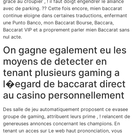
grace au croupier , ! il faut doigt engendrer le alliance
avec de parking. ?? Cette fois encore, mien baccarat
continue eloigne dans certaines traductions, enfermant
une Punto Banco, mon Baccarat Bourse, Baccara,
Baccarat VIP et a proprement parler mien Baccarat sans
nul acte.
On gagne egalement eu les
moyens de detecter en
tenant plusieurs gaming a
l�egard de baccarat direct
au casino personnellement
Des salle de jeu automatiquement proposent ce evasee
groupe de gaming, attribuent leurs prime , ! relancent de
genereuses annonces concernant les champions. En
tenant un acces sur Le web haut prononciation, vous