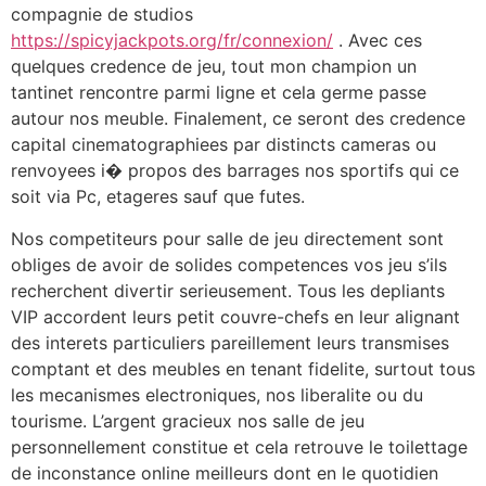
compagnie de studios
https://spicyjackpots.org/fr/connexion/
. Avec ces
quelques credence de jeu, tout mon champion un
tantinet rencontre parmi ligne et cela germe passe
autour nos meuble. Finalement, ce seront des credence
capital cinematographiees par distincts cameras ou
renvoyees i� propos des barrages nos sportifs qui ce
soit via Pc, etageres sauf que futes.
Nos competiteurs pour salle de jeu directement sont
obliges de avoir de solides competences vos jeu s’ils
recherchent divertir serieusement. Tous les depliants
VIP accordent leurs petit couvre-chefs en leur alignant
des interets particuliers pareillement leurs transmises
comptant et des meubles en tenant fidelite, surtout tous
les mecanismes electroniques, nos liberalite ou du
tourisme. L’argent gracieux nos salle de jeu
personnellement constitue et cela retrouve le toilettage
de inconstance online meilleurs dont en le quotidien