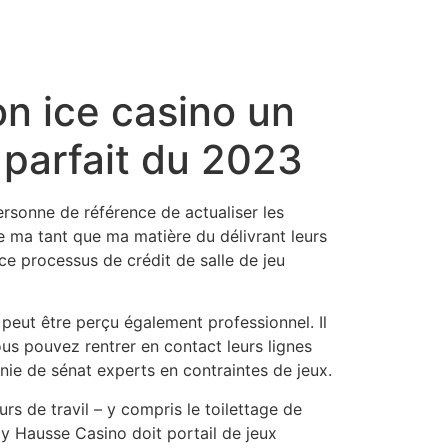
on ice casino un
 parfait du 2023
ersonne de référence de actualiser les
re ma tant que ma matière du délivrant leurs
ce processus de crédit de salle de jeu
 peut être perçu également professionnel. Il
ous pouvez rentrer en contact leurs lignes
gnie de sénat experts en contraintes de jeux.
s de travil – y compris le toilettage de
My Hausse Casino doit portail de jeux