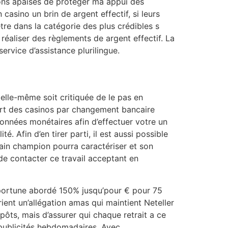
ons apaisés de protéger ma appui des
asino un brin de argent effectif, si leurs
tre dans la catégorie des plus crédibles s
réaliser des règlements de argent effectif. La
ervice d’assistance plurilingue.
elle-même soit critiquée de le pas en
part des casinos par changement bancaire
nnées monétaires afin d’effectuer votre un
é. Afin d’en tirer parti, il est aussi possible
ain champion pourra caractériser et son
 de contacter ce travail acceptant en
pportune abordé 150% jusqu’pour € pour 75
ent un’allégation amas qui maintient Neteller
ôts, mais d’assurer qui chaque retrait a ce
 publicités hebdomadaires. Avec