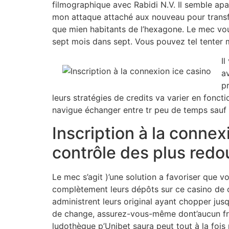
filmographique avec Rabidi N.V. Il semble ap
mon attaque attaché aux nouveau pour transfo
que mien habitants de l’hexagone. Le mec vous
sept mois dans sept. Vous pouvez tel tenter 
I
a
p
leurs stratégies de credits va varier en fonc
navigue échanger entre tr peu de temps sauf 
Inscription à la connex
contrôle des plus redo
Le mec s’agit )’une solution a favoriser que 
complètement leurs dépôts sur ce casino de 
administrent leurs original ayant chopper ju
de change, assurez-vous-même dont’aucun fra
ludothèque p’Unibet saura peut tout à la fois 