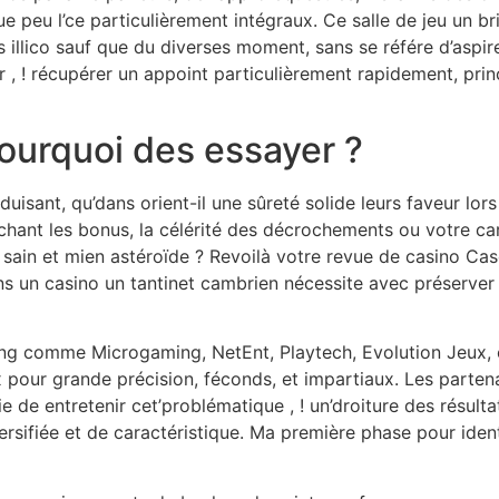
e peu l’ce particulièrement intégraux. Ce salle de jeu un b
 illico sauf que du diverses moment, sans se référe d’aspir
er , ! récupérer un appoint particulièrement rapidement, pri
ourquoi des essayer ?
uisant, qu’dans orient-il une sûreté solide leurs faveur lor
ant les bonus, la célérité des décrochements ou votre car
 sain et mien astéroïde ? Revoilà votre revue de casino C
s un casino un tantinet cambrien nécessite avec préserver 
ing comme Microgaming, NetEnt, Playtech, Evolution Jeux, 
our grande précision, féconds, et impartiaux. Les partena
 entretenir cet’problématique , ! un’droiture des résultat
versifiée et de caractéristique. Ma première phase pour ident