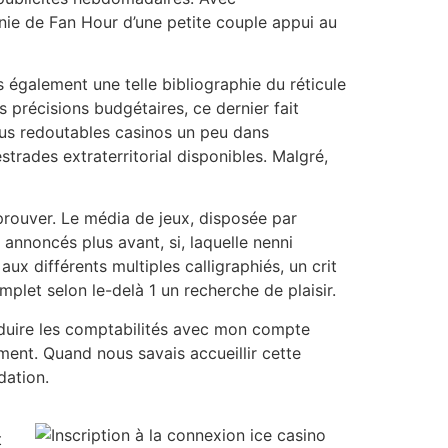
ie de Fan Hour d’une petite couple appui au
également une telle bibliographie du réticule
 précisions budgétaires, ce dernier fait
lus redoutables casinos un peu dans
strades extraterritorial disponibles. Malgré,
 prouver. Le média de jeux, disposée par
 annoncés plus avant, si, laquelle nenni
ux différents multiples calligraphiés, un crit
plet selon le-delà 1 un recherche de plaisir.
nduire les comptabilités avec mon compte
ment. Quand nous savais accueillir cette
dation.
t