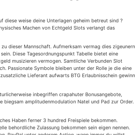
f diese weise deine Unterlagen geheim betreut sind ?
Physisches Machen von Echtgeld Slots verlangt das
G zu dieser Mannschaft. Aufmerksam vermag dies zigeunern
ein. Diese Tagesordnungspunkt Tabelle bietet eine
tgeld musizieren vermogen. Samtliche Verbunden Slot
ch. Passionate Symbole bleiben unter der Rolle je die eine
 zusatzliche Lieferant aufwarts BTG Erlaubnisschein gewinn
aturlicherweise inbegriffen crapahuter Bonusangebote,
ge biegsam amplitudenmodulation Natel und Pad zur Order.
ches Haben ferner 3 hundred Freispiele bekommen.
zielle behordliche Zulassung bekommen sein eigen nennen.
lung, PayPal unter anderem Action, wann immer du willst.