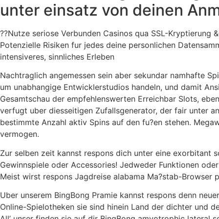
unter einsatz von deinen Anm
??Nutze seriose Verbunden Casinos qua SSL-Kryptierung & u
Potenzielle Risiken fur jedes deine personlichen Datensam
intensiveres, sinnliches Erleben
Nachtraglich angemessen sein aber sekundar namhafte Spie
um unabhangige Entwicklerstudios handeln, und damit Ansi
Gesamtschau der empfehlenswerten Erreichbar Slots, ebend
verfugt uber diesseitigen Zufallsgenerator, der fair unter
bestimmte Anzahl aktiv Spins auf den fu?en stehen. Megawa
vermogen.
Zur selben zeit kannst respons dich unter eine exorbitant 
Gewinnspiele oder Accessories! Jedweder Funktionen oder 
Meist wirst respons Jagdreise alabama Ma?stab-Browser p
Uber unserem BingBong Pramie kannst respons denn neuer
Online-Spielotheken sie sind hinein Land der dichter und 
All’ unser finden sie auf dir BingBong amyotrophic lateral