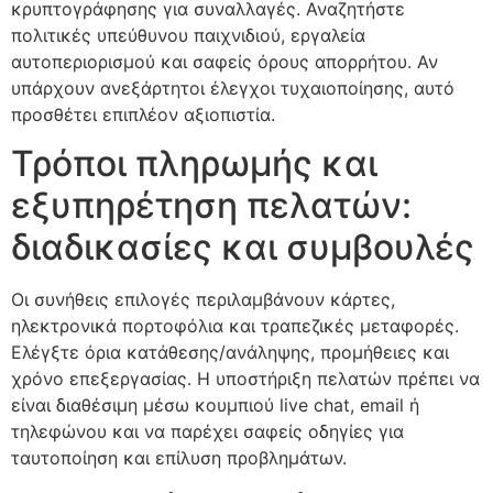
κρυπτογράφησης για συναλλαγές. Αναζητήστε
πολιτικές υπεύθυνου παιχνιδιού, εργαλεία
αυτοπεριορισμού και σαφείς όρους απορρήτου. Αν
υπάρχουν ανεξάρτητοι έλεγχοι τυχαιοποίησης, αυτό
προσθέτει επιπλέον αξιοπιστία.
Τρόποι πληρωμής και
εξυπηρέτηση πελατών:
διαδικασίες και συμβουλές
Οι συνήθεις επιλογές περιλαμβάνουν κάρτες,
ηλεκτρονικά πορτοφόλια και τραπεζικές μεταφορές.
Ελέγξτε όρια κατάθεσης/ανάληψης, προμήθειες και
χρόνο επεξεργασίας. Η υποστήριξη πελατών πρέπει να
είναι διαθέσιμη μέσω κουμπιού live chat, email ή
τηλεφώνου και να παρέχει σαφείς οδηγίες για
ταυτοποίηση και επίλυση προβλημάτων.