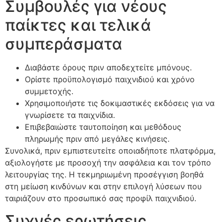
Συμβουλές για νέους
παίκτες και τελικά
συμπεράσματα
Διαβάστε όρους πριν αποδεχτείτε μπόνους.
Ορίστε προϋπολογισμό παιχνιδιού και χρόνο
συμμετοχής.
Χρησιμοποιήστε τις δοκιμαστικές εκδόσεις για να
γνωρίσετε τα παιχνίδια.
Επιβεβαιώστε ταυτοποίηση και μεθόδους
πληρωμής πριν από μεγάλες κινήσεις.
Συνολικά, πριν εμπιστευτείτε οποιαδήποτε πλατφόρμα,
αξιολογήστε με προσοχή την ασφάλεια και τον τρόπο
λειτουργίας της. Η τεκμηριωμένη προσέγγιση βοηθά
στη μείωση κινδύνων και στην επιλογή λύσεων που
ταιριάζουν στο προσωπικό σας προφίλ παιχνιδιού.
Συχνές ερωτήσεις