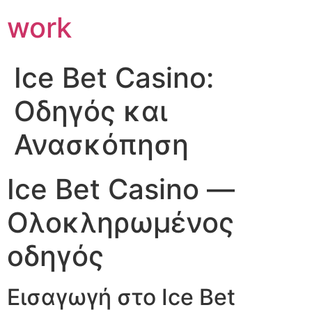
work
Ice Bet Casino:
Οδηγός και
Ανασκόπηση
Ice Bet Casino —
Ολοκληρωμένος
οδηγός
Εισαγωγή στο Ice Bet