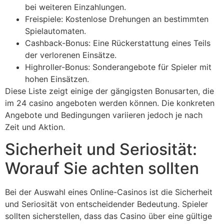
bei weiteren Einzahlungen.
Freispiele: Kostenlose Drehungen an bestimmten
Spielautomaten.
Cashback-Bonus: Eine Rückerstattung eines Teils
der verlorenen Einsätze.
Highroller-Bonus: Sonderangebote für Spieler mit
hohen Einsätzen.
Diese Liste zeigt einige der gängigsten Bonusarten, die
im 24 casino angeboten werden können. Die konkreten
Angebote und Bedingungen variieren jedoch je nach
Zeit und Aktion.
Sicherheit und Seriosität:
Worauf Sie achten sollten
Bei der Auswahl eines Online-Casinos ist die Sicherheit
und Seriosität von entscheidender Bedeutung. Spieler
sollten sicherstellen, dass das Casino über eine gültige