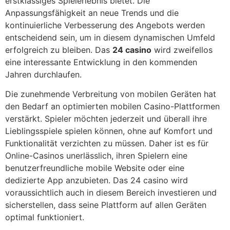
erstklassiges Spielerlebnis bietet. Die
Anpassungsfähigkeit an neue Trends und die
kontinuierliche Verbesserung des Angebots werden
entscheidend sein, um in diesem dynamischen Umfeld
erfolgreich zu bleiben. Das
24 casino
wird zweifellos
eine interessante Entwicklung in den kommenden
Jahren durchlaufen.
Die zunehmende Verbreitung von mobilen Geräten hat
den Bedarf an optimierten mobilen Casino-Plattformen
verstärkt. Spieler möchten jederzeit und überall ihre
Lieblingsspiele spielen können, ohne auf Komfort und
Funktionalität verzichten zu müssen. Daher ist es für
Online-Casinos unerlässlich, ihren Spielern eine
benutzerfreundliche mobile Website oder eine
dedizierte App anzubieten. Das 24 casino wird
voraussichtlich auch in diesem Bereich investieren und
sicherstellen, dass seine Plattform auf allen Geräten
optimal funktioniert.