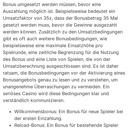
Bonus umgesetzt werden müssen, bevor eine
Auszahlung möglich ist. Beispielsweise bedeutet ein
Umsatzfaktor von 35x, dass der Bonusbetrag 35 Mal
gesetzt werden muss, bevor die Gewinne ausgezahlt
werden können. Zusätzlich zu den Umsatzbedingungen
gibt es oft auch weitere Bonusbedingungen, wie
beispielsweise eine maximale Einsatzhöhe pro
Spielrunde, eine zeitliche Begrenzung für die Nutzung
des Bonus und eine Liste von Spielen, die von der
Umsatzberechnung ausgeschlossen sind. Es ist daher
ratsam, die Bonusbedingungen vor der Aktivierung eines
Bonusangebots genau zu lesen und zu verstehen, um
unangenehme Überraschungen zu vermeiden. Ein
seriöses Casino wird diese Bedingungen klar und
verständlich kommunizieren.
Willkommensbonus: Ein Bonus für neue Spieler bei
der ersten Einzahlung.
Reload-Bonus: Ein Bonus für bestehende Spieler