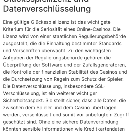
Datenverschlüsselung
Eine gültige Glücksspiellizenz ist das wichtigste
Kriterium für die Seriosität eines Online-Casinos. Die
Lizenz wird von einer staatlichen Regulierungsbehörde
ausgestellt, die die Einhaltung bestimmter Standards
und Vorschriften überwacht. Zu den wichtigsten
Aufgaben der Regulierungsbehörde gehören die
Überprüfung der Software und der Zufallsgeneratoren,
die Kontrolle der finanziellen Stabilität des Casinos und
die Durchsetzung von Regeln zum Schutz der Spieler.
Die Datenverschlüsselung, insbesondere SSL-
Verschlüsselung, ist ein weiterer wichtiger
Sicherheitsaspekt. Sie stellt sicher, dass alle Daten, die
zwischen dem Spieler und dem Casino übertragen
werden, verschlüsselt und somit vor unbefugtem Zugriff
geschützt sind. Ohne eine sichere Datenverbindung
könnten sensible Informationen wie Kreditkartendaten