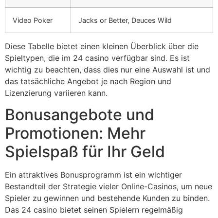
Video Poker
Jacks or Better, Deuces Wild
Diese Tabelle bietet einen kleinen Überblick über die
Spieltypen, die im 24 casino verfügbar sind. Es ist
wichtig zu beachten, dass dies nur eine Auswahl ist und
das tatsächliche Angebot je nach Region und
Lizenzierung variieren kann.
Bonusangebote und
Promotionen: Mehr
Spielspaß für Ihr Geld
Ein attraktives Bonusprogramm ist ein wichtiger
Bestandteil der Strategie vieler Online-Casinos, um neue
Spieler zu gewinnen und bestehende Kunden zu binden.
Das 24 casino bietet seinen Spielern regelmäßig