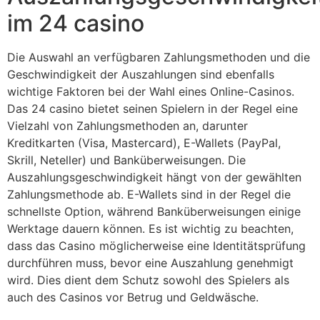
im 24 casino
Die Auswahl an verfügbaren Zahlungsmethoden und die
Geschwindigkeit der Auszahlungen sind ebenfalls
wichtige Faktoren bei der Wahl eines Online-Casinos.
Das 24 casino bietet seinen Spielern in der Regel eine
Vielzahl von Zahlungsmethoden an, darunter
Kreditkarten (Visa, Mastercard), E-Wallets (PayPal,
Skrill, Neteller) und Banküberweisungen. Die
Auszahlungsgeschwindigkeit hängt von der gewählten
Zahlungsmethode ab. E-Wallets sind in der Regel die
schnellste Option, während Banküberweisungen einige
Werktage dauern können. Es ist wichtig zu beachten,
dass das Casino möglicherweise eine Identitätsprüfung
durchführen muss, bevor eine Auszahlung genehmigt
wird. Dies dient dem Schutz sowohl des Spielers als
auch des Casinos vor Betrug und Geldwäsche.