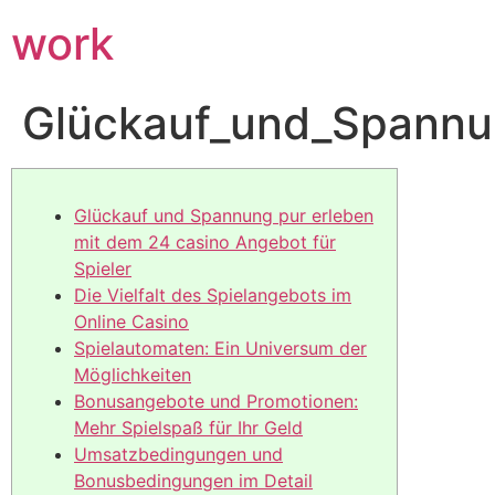
work
Glückauf_und_Spannu
Glückauf und Spannung pur erleben
mit dem 24 casino Angebot für
Spieler
Die Vielfalt des Spielangebots im
Online Casino
Spielautomaten: Ein Universum der
Möglichkeiten
Bonusangebote und Promotionen:
Mehr Spielspaß für Ihr Geld
Umsatzbedingungen und
Bonusbedingungen im Detail