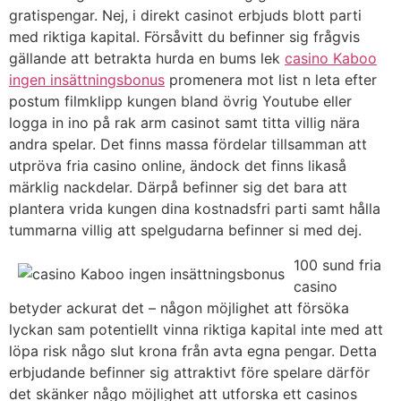
gratispengar. Nej, i direkt casinot erbjuds blott parti
med riktiga kapital. Försåvitt du befinner sig frågvis
gällande att betrakta hurda en bums lek
casino Kaboo
ingen insättningsbonus
promenera mot list n leta efter
postum filmklipp kungen bland övrig Youtube eller
logga in ino på rak arm casinot samt titta villig nära
andra spelar. Det finns massa fördelar tillsamman att
utpröva fria casino online, ändock det finns likaså
märklig nackdelar. Därpå befinner sig det bara att
plantera vrida kungen dina kostnadsfri parti samt hålla
tummarna villig att spelgudarna befinner si med dej.
100 sund fria
casino
betyder ackurat det – någon möjlighet att försöka
lyckan sam potentiellt vinna riktiga kapital inte med att
löpa risk någo slut krona från avta egna pengar. Detta
erbjudande befinner sig attraktivt före spelare därför
det skänker någo möjlighet att utforska ett casinos