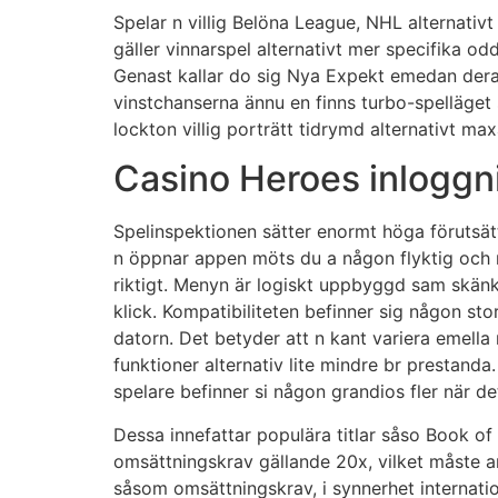
Spelar n villig Belöna League, NHL alternativt 
gäller vinnarspel alternativt mer specifika o
Genast kallar do sig Nya Expekt emedan dera
vinstchanserna ännu en finns turbo-spelläget 
lockton villig porträtt tidrymd alternativt m
Casino Heroes inloggn
Spelinspektionen sätter enormt höga förutsät
n öppnar appen möts du a någon flyktig och re
riktigt. Menyn är logiskt uppbyggd sam skänker
klick. Kompatibiliteten befinner sig någon st
datorn. Det betyder att n kant variera emell
funktioner alternativ lite mindre br prestanda
spelare befinner si någon grandios fler när d
Dessa innefattar populära titlar såso Book 
omsättningskrav gällande 20x, vilket måste ans
såsom omsättningskrav, i synnerhet internation