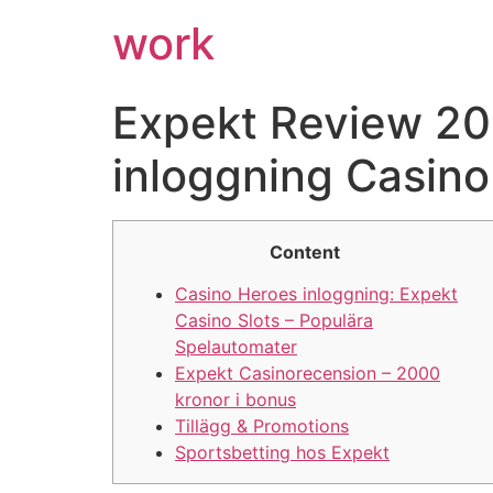
work
Expekt Review 202
inloggning Casin
Content
Casino Heroes inloggning: Expekt
Casino Slots – Populära
Spelautomater
Expekt Casinorecension – 2000
kronor i bonus
Tillägg & Promotions
Sportsbetting hos Expekt