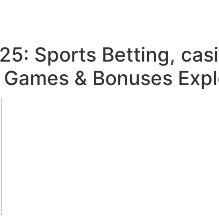
5: Sports Betting, cas
o Games & Bonuses Exp