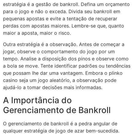
estratégia é a gestão de bankroll. Defina um orçamento
para o jogo e não o exceda. Divida seu bankroll em
pequenas apostas e evite a tentação de recuperar
perdas com apostas maiores. Lembre-se que, quanto
maior a aposta, maior o risco.
Outra estratégia é a observação. Antes de começar a
jogar, observe o comportamento do jogo por um
tempo. Analise a disposição dos pinos e observe como
a bola se move. Tente identificar padrões ou tendências
que possam lhe dar uma vantagem. Embora o plinko
casino seja um jogo aleatório, a observação pode
ajudá-lo a tomar decisões mais informadas.
A Importância do
Gerenciamento de Bankroll
O gerenciamento de bankroll é a pedra angular de
qualquer estratégia de jogo de azar bem-sucedida.