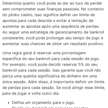
Determina quanto você pode se dar ao luxo de perder
sem comprometer suas finanças pessoais. No contexto
do plinko casino, isso significa definir um limite de
apostas para cada descida e evitar a tentação de
aumentar as apostas após uma sequência de perdas.
Ao seguir uma estratégia de gerenciamento de bankroll
consistente, você pode prolongar seu tempo de jogo e
aumentar suas chances de obter um resultado positivo.
Uma regra geral é reservar uma porcentagem
específica do seu bankroll para cada sessão de jogo.
Por exemplo, você pode decidir reservar 5% do seu
bankroll para cada sessão. Isso garante que você não
perca uma quantia significativa de dinheiro em uma
única sessão. Além disso, é importante definir um limite
de perdas para cada sessão. Se você atingir esse limite,
pare de jogar e volte outro dia.
Defina um orçamento para o jogo.