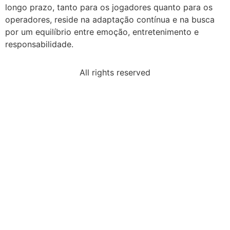
longo prazo, tanto para os jogadores quanto para os
operadores, reside na adaptação contínua e na busca
por um equilíbrio entre emoção, entretenimento e
responsabilidade.
All rights reserved