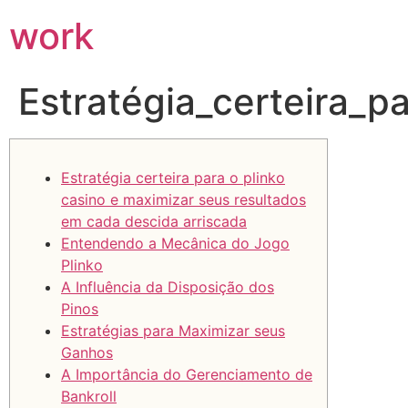
work
Estratégia_certeira_
Estratégia certeira para o plinko
casino e maximizar seus resultados
em cada descida arriscada
Entendendo a Mecânica do Jogo
Plinko
A Influência da Disposição dos
Pinos
Estratégias para Maximizar seus
Ganhos
A Importância do Gerenciamento de
Bankroll