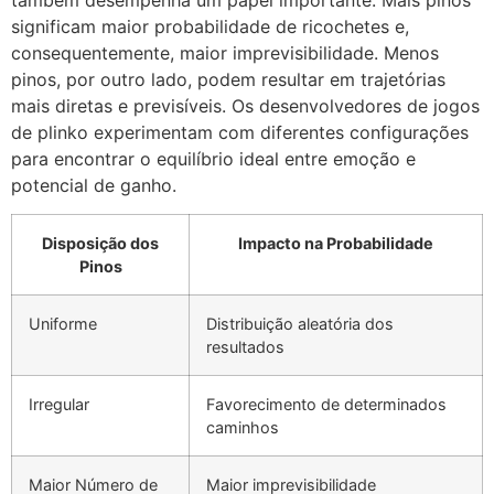
significam maior probabilidade de ricochetes e,
consequentemente, maior imprevisibilidade. Menos
pinos, por outro lado, podem resultar em trajetórias
mais diretas e previsíveis. Os desenvolvedores de jogos
de plinko experimentam com diferentes configurações
para encontrar o equilíbrio ideal entre emoção e
potencial de ganho.
Disposição dos
Impacto na Probabilidade
Pinos
Uniforme
Distribuição aleatória dos
resultados
Irregular
Favorecimento de determinados
caminhos
Maior Número de
Maior imprevisibilidade