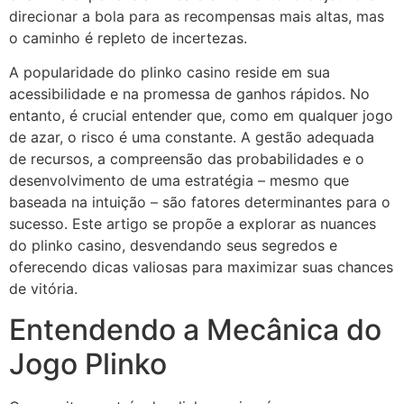
direcionar a bola para as recompensas mais altas, mas
o caminho é repleto de incertezas.
A popularidade do plinko casino reside em sua
acessibilidade e na promessa de ganhos rápidos. No
entanto, é crucial entender que, como em qualquer jogo
de azar, o risco é uma constante. A gestão adequada
de recursos, a compreensão das probabilidades e o
desenvolvimento de uma estratégia – mesmo que
baseada na intuição – são fatores determinantes para o
sucesso. Este artigo se propõe a explorar as nuances
do plinko casino, desvendando seus segredos e
oferecendo dicas valiosas para maximizar suas chances
de vitória.
Entendendo a Mecânica do
Jogo Plinko