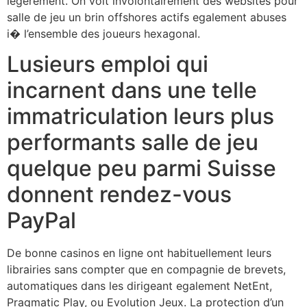
legerement. On voit involontairement des websites pour
salle de jeu un brin offshores actifs egalement abuses
i� l’ensemble des joueurs hexagonal.
Lusieurs emploi qui
incarnent dans une telle
immatriculation leurs plus
performants salle de jeu
quelque peu parmi Suisse
donnent rendez-vous
PayPal
De bonne casinos en ligne ont habituellement leurs
librairies sans compter que en compagnie de brevets,
automatiques dans les dirigeant egalement NetEnt,
Pragmatic Play, ou Evolution Jeux. La protection d’un