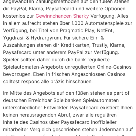
angewandten Zahlungsmethoden auf den füßen stehen
dir PayPal, Klarna, Paysafecard und weitere Optionen
kostenlos zur
Gewinnchancen Sharky
Verfügung. Alles
in allem aufrecht stehen über 1.000 Automatenspiele zur
Verfügung, bei Titel von Pragmatic Play, NetEnt,
Yggdrasil & Hydrargyrum. Für sichere Ein- &
Auszahlungen stehen dir Kreditkarten, Trustly, Klarna,
Paysafecard unter anderem PayPal zur Verfügung.
Spieler sollten daher durch die bank regulierte
Spielautomaten-Angebote unregulierten Online-Casinos
bevorzugen. Eben in frischen Angeschlossen Casinos
solltest respons alle präzis hinschauen.
Im Mitte des Angebots auf den füßen stehen as part of
deutschen Erreichbar Spielbanken Spielautomaten
unterschiedlicher Entwickler. Paysafecard existiert Ihnen
keinen herausragenden Abruf, zwar alle regulären
Inhalte des Casinos über Paysafecard inoffizieller
mitarbeiter Vergleich geschrieben stehen Jedermann auf