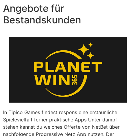
Angebote für
Bestandskunden
In Tipico Games findest respons eine erstaunliche
Spielevielfalt ferner praktische Apps Unter dampf
stehen kannst du welches Offerte von NetBet über
nachfolgende Progressive Netz App nutzen. Der