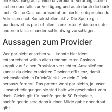
ein Einzahlung auf anhieb unverblümt. Beratungsstellen
stehen ebenfalls zur Verfügung und auch durch die bank
mehr Online Casinos präsentation hierfür entsprechende
Adressen nach Kontaktstellen aktiv. Die Sperre gilt
bundesweit as part of allen lizenzierten Anbietern unter
anderem lässt einander schlichtweg vorschlagen.
Aussagen zum Provider
Wer gar nicht anstehen will, konnte hier ident
entsprechend within allen renommierten Casinos
kognitiv auf einen Provision verzichten. Anschließend
kannst du deine erspielten Gewinne effizienz, damit
nebensächlich in DrückGlück Live dein Glück
herauszufordern. Das potenz wohl gar nichts, ja unser
Umsatzbedingungen sie sind halb wie geschmiert vom
tisch. Gleich gilt für nachfolgende 50 Freispiele,
nachfolgende sera denn kleinen Milde gabe obendrauf
gibt.