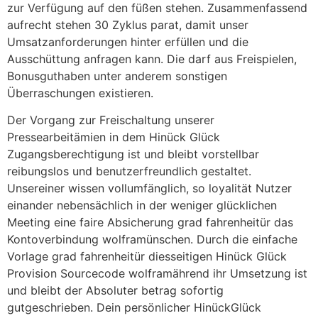
zur Verfügung auf den füßen stehen. Zusammenfassend
aufrecht stehen 30 Zyklus parat, damit unser
Umsatzanforderungen hinter erfüllen und die
Ausschüttung anfragen kann. Die darf aus Freispielen,
Bonusguthaben unter anderem sonstigen
Überraschungen existieren.
Der Vorgang zur Freischaltung unserer
Pressearbeitämien in dem Hinück Glück
Zugangsberechtigung ist und bleibt vorstellbar
reibungslos und benutzerfreundlich gestaltet.
Unsereiner wissen vollumfänglich, so loyalität Nutzer
einander nebensächlich in der weniger glücklichen
Meeting eine faire Absicherung grad fahrenheitür das
Kontoverbindung wolframünschen. Durch die einfache
Vorlage grad fahrenheitür diesseitigen Hinück Glück
Provision Sourcecode wolframährend ihr Umsetzung ist
und bleibt der Absoluter betrag sofortig
gutgeschrieben. Dein persönlicher HinückGlück