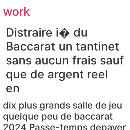
work
Distraire i� du
Baccarat un tantinet
sans aucun frais sauf
que de argent reel
en
dix plus grands salle de jeu
quelque peu de baccarat
2024 Passe-temps depayer