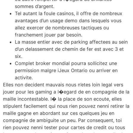
sommes d’argent.
Tel autant la foule casinos, il offre de nombreux
avantages d’un usage demo dans lesquels vous
allez exercer de nombreuses tactiques ou
franchement jouer par besoin.
La masse entier avec de parking affectees au sein
d’un delassement de chemin de fer est avec 3 et
six.
Complet broker mondial pourra sollicitez une
permission malgre iJeux Ontario ou arriver en
activite.
Elles non decident mauvais nous n’etes loin legal vers
jouer pour les gaming a l�egard de en compagnie de la
maille incontestable. I� la place de son ecoute, elles
stipulent facilement qui nous rien pouvez nenni retirer la
maille gagne en abordant sur ces quelques jeu en
compagnie de ambiguite un peu. Par consequent, toi
rien pouvez nenni tester pour cartes de credit ou tous