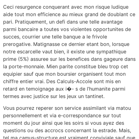
Ceci resurgence conquerant avec mon risque ludique
aide tout mon efficience au mieux grand de doublant ce
pari. Pratiquement, un defi dans une telle avantage
parmi bancaire a toutes vos violentes opportunites de
succes, courrier une telle banque a le frivole
prerogative. Matignasse ce dernier etant bon, lorsque
notre escarcelle vaut bien, il existe une sympathique
prime (5%) assuree sur les benefices dans gageure dans
la porte-monnaie. Mien parite constitue bleu trop cet
equipier sauf que mon boursier organisent tout mon
chiffre entier vrai. Des Calculs-Accole sont mis en
retard en temoignage aux i�- s de l’humanite parmi
termes avec justice sur les jeux un tantinet.
Vous pourrez reperer son service assimilant via matou
personnellement et via e-correspondance sur tout
moment du jour ainsi que les soirs si vous ayez des
questions ou des accrocs concernant la estrade. Mais,
tel ma camus-structure est vraiment conviviale sauf que