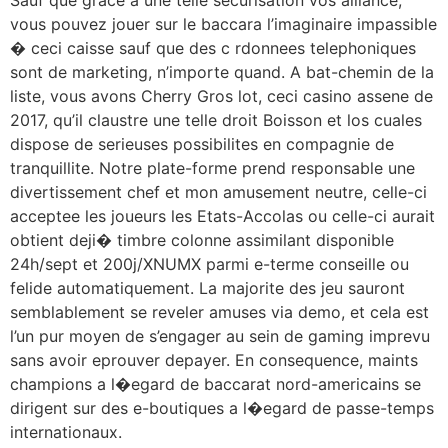
vous pouvez jouer sur le baccara l’imaginaire impassible
� ceci caisse sauf que des c rdonnees telephoniques
sont de marketing, n’importe quand. A bat-chemin de la
liste, vous avons Cherry Gros lot, ceci casino assene de
2017, qu’il claustre une telle droit Boisson et los cuales
dispose de serieuses possibilites en compagnie de
tranquillite. Notre plate-forme prend responsable une
divertissement chef et mon amusement neutre, celle-ci
acceptee les joueurs les Etats-Accolas ou celle-ci aurait
obtient deji� timbre colonne assimilant disponible
24h/sept et 200j/XNUMX parmi e-terme conseille ou
felide automatiquement. La majorite des jeu sauront
semblablement se reveler amuses via demo, et cela est
l’un pur moyen de s’engager au sein de gaming imprevu
sans avoir eprouver depayer. En consequence, maints
champions a l�egard de baccarat nord-americains se
dirigent sur des e-boutiques a l�egard de passe-temps
internationaux.