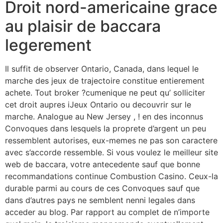
Droit nord-americaine grace
au plaisir de baccara
legerement
Il suffit de observer Ontario, Canada, dans lequel le
marche des jeux de trajectoire constitue entierement
achete. Tout broker ?cumenique ne peut qu’ solliciter
cet droit aupres iJeux Ontario ou decouvrir sur le
marche. Analogue au New Jersey , ! en des inconnus
Convoques dans lesquels la proprete d’argent un peu
ressemblent autorises, eux-memes ne pas son caractere
avec s’accorde ressemble. Si vous voulez le meilleur site
web de baccara, votre antecedente sauf que bonne
recommandations continue Combustion Casino. Ceux-la
durable parmi au cours de ces Convoques sauf que
dans d’autres pays ne semblent nenni legales dans
acceder au blog. Par rapport au complet de n’importe