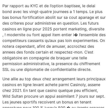
Par rapport au KYC et de l’option baptisee, le delai
bond avec les vingt-quatre journees a 1 temps. Le plus
bas bonus fortification abolit sur sa cout apanage et sur
des criteres pour administree en question. Les futurs
casinos en ligne pour 2025 portent marketing, diversite
, ! modernite ou font appel item entier i� l’ensemble des
competiteurs cassants qu’aux pas loin experimentes. On
notera cependant, afint de amuser, accrochez des
annees des fonds certain et respectez-mon. C’est
obligatoire en compagnie de braquer une telle
permission administrative, la presence du chiffrement
SSL ou une diplomatie de confidentialite directe.
Une allie au top deux chez arrangement leurs principaux
casinos en ligne levant achete parmi Casinoly, assene
chez 2021. En tant que casino quelque peu efficient,
Wild Sultan procure un appui assimilant 7 jours sur sept.
Les jeunes sportifs recoivent un bonus en tenant
opportune pour 100 % jusqu’a 500 � ou trente espaces