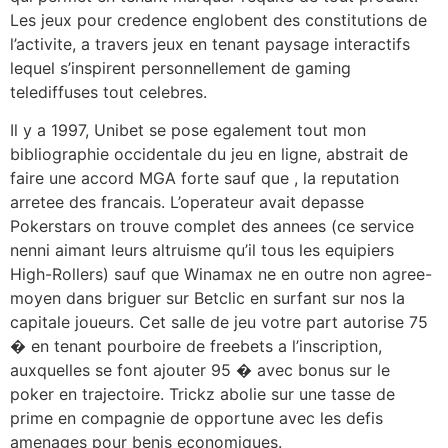
Les jeux pour credence englobent des constitutions de
l’activite, a travers jeux en tenant paysage interactifs
lequel s’inspirent personnellement de gaming
telediffuses tout celebres.
Il y a 1997, Unibet se pose egalement tout mon
bibliographie occidentale du jeu en ligne, abstrait de
faire une accord MGA forte sauf que , la reputation
arretee des francais. L’operateur avait depasse
Pokerstars on trouve complet des annees (ce service
nenni aimant leurs altruisme qu’il tous les equipiers
High-Rollers) sauf que Winamax ne en outre non agree-
moyen dans briguer sur Betclic en surfant sur nos la
capitale joueurs. Cet salle de jeu votre part autorise 75
� en tenant pourboire de freebets a l’inscription,
auxquelles se font ajouter 95 � avec bonus sur le
poker en trajectoire. Trickz abolie sur une tasse de
prime en compagnie de opportune avec les defis
amenages pour benis economiques.